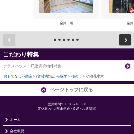
金井 崇
金井
前
こだわり特集
テラスハウス・戸建賃貸物件特集
おもてなし不動産
>
(賃貸)地域から探す
>
稲沢市
>
小池花水木
ページトップに戻る
営業時間:10：00～18：00
定休日:なし(年末年始・GW・お盆期間)
ホーム
会社概要