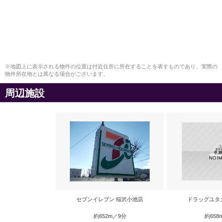
※地図上に表示される物件の位置は付近住所に所在することを表すものであり、実際の
物件所在地とは異なる場合がございます。
周辺施設
セブンイレブン 稲沢小池店
ドラッグユタ
約652m／9分
約658