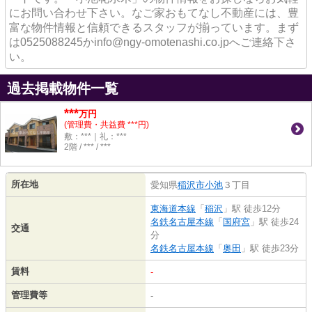
にお問い合わせ下さい。なご家おもてなし不動産には、豊
富な物件情報と信頼できるスタッフが揃っています。まず
は0525088245かinfo@ngy-omotenashi.co.jpへご連絡下さ
い。
過去掲載物件一覧
***
万円
(管理費・共益費 ***円)
敷：***｜礼：***
2階 / *** / ***
所在地
愛知県
稲沢市
小池
３丁目
東海道本線
「
稲沢
」駅 徒歩12分
名鉄名古屋本線
「
国府宮
」駅 徒歩24
交通
分
名鉄名古屋本線
「
奥田
」駅 徒歩23分
賃料
-
管理費等
-