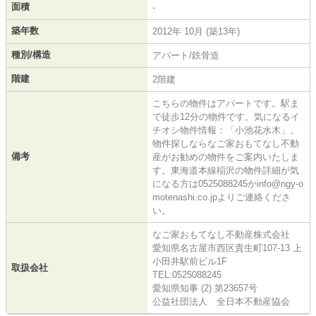
面積
-
築年数
2012年 10月 (築13年)
種別/構造
アパート/鉄骨造
階建
2階建
こちらの物件はアパートです。駅ま
で徒歩12分の物件です。気になるイ
チオシ物件情報：「小池花水木」。
物件探しならなご家おもてなし不動
備考
産がお勧めの物件をご案内いたしま
す。東海道本線稲沢の物件詳細が気
になる方は0525088245かinfo@ngy-o
motenashi.co.jpよりご連絡くださ
い。
なご家おもてなし不動産株式会社
愛知県名古屋市西区貴生町107-13 上
小田井駅前ビル1F
取扱会社
TEL:0525088245
愛知県知事 (2) 第23657号
公益社団法人 全日本不動産協会