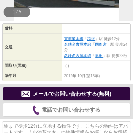
1 / 5
賃料
-
東海道本線
「
稲沢
」駅 徒歩12分
名鉄名古屋本線
「
国府宮
」駅 徒歩24
交通
分
名鉄名古屋本線
「
奥田
」駅 徒歩23分
間取り(面積)
-(-)
築年月
2012年 10月(築13年)
メールでお問い合わせする(無料)
電話でお問い合わせする
駅まで徒歩12分に立地する物件です。こちらの物件はアパ
ートです。「小池花水木」の物件情報をお探しならお気軽