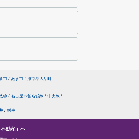
倉市
/
あま市
/
海部郡大治町
牧線
/
名古屋市営名城線
/
中央線
/
井
/
栄生
し不動産」へ