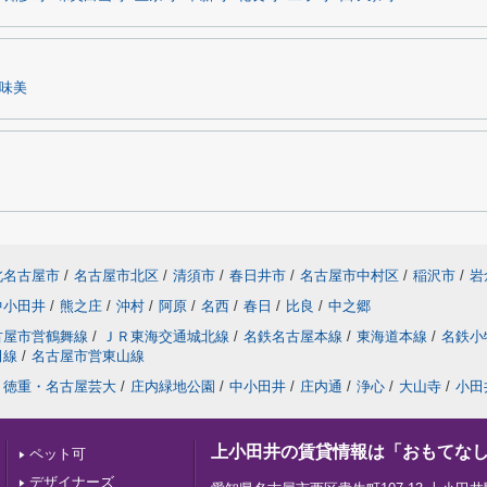
味美
北名古屋市
/
名古屋市北区
/
清須市
/
春日井市
/
名古屋市中村区
/
稲沢市
/
岩
中小田井
/
熊之庄
/
沖村
/
阿原
/
名西
/
春日
/
比良
/
中之郷
古屋市営鶴舞線
/
ＪＲ東海交通城北線
/
名鉄名古屋本線
/
東海道本線
/
名鉄小
田線
/
名古屋市営東山線
徳重・名古屋芸大
/
庄内緑地公園
/
中小田井
/
庄内通
/
浄心
/
大山寺
/
小田
上小田井の賃貸情報は「おもてな
ペット可
デザイナーズ