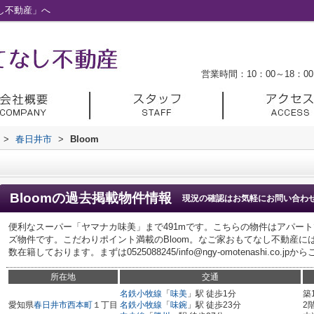
なし不動産」へ
営業時間：10：00～18：00
>
春日井市
>
Bloom
Bloom
の過去掲載物件情報
現況の確認はお気軽にお問い合わ
便利なスーパー「ヤマナカ味美」まで491mです。こちらの物件はアパー
ズ物件です。こだわりポイント満載のBloom。なご家おもてなし不動産
数在籍しております。まずは0525088245/info@ngy-omotenashi.co.j
所在地
交通
名鉄小牧線
「
味美
」駅 徒歩1分
築
愛知県
春日井市
西本町
１丁目
名鉄小牧線
「
味鋺
」駅 徒歩23分
2