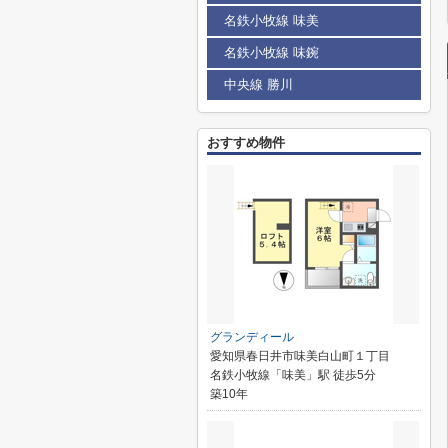
名鉄小牧線 味美
名鉄小牧線 味鋺
中央線 勝川
おすすめ物件
グランディール
愛知県春日井市味美白山町１丁目
名鉄小牧線「味美」駅 徒歩5分
築10年