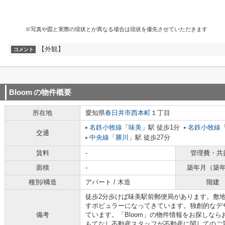
※写真や図と実際の現状とが異なる場合は現状を優先させていただきます
【外観】
コメント
Bloom
の物件概要
所在地
愛知県
春日井市
西本町
１丁目
名鉄小牧線
「
味美
」駅 徒歩1分
名鉄小牧線
交通
中央線
「
勝川
」駅 徒歩27分
賃料
-
管理費・共
面積
-
築年月（築
種別/構造
アパート / 木造
階建
徒歩2分歩けば味美駅前郵便局があります。敷
すポピュラーになってきています。独創的なデ
備考
ています。「Bloom」の物件情報をお探しな
もてなし不動産スタッフが不動産に関してのご