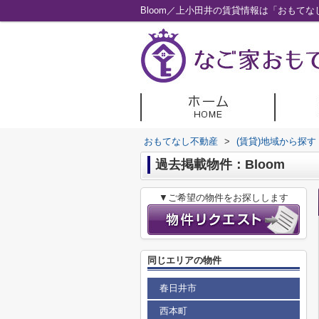
Bloom／上小田井の賃貸情報は「おもて
おもてなし不動産
>
(賃貸)地域から探す
過去掲載物件：Bloom
▼ご希望の物件をお探しします
同じエリアの物件
春日井市
西本町