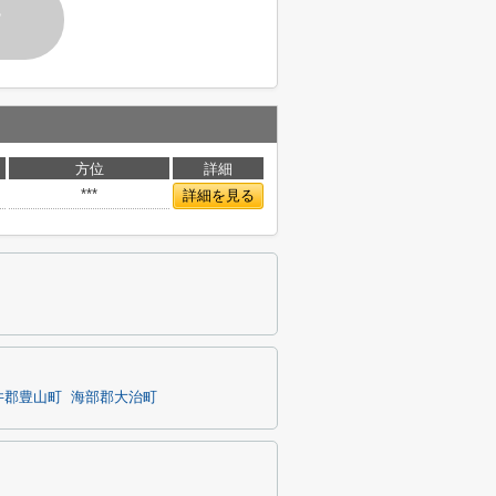
す
方位
詳細
***
詳細を見る
井郡豊山町
海部郡大治町