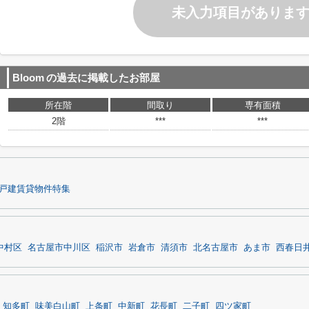
未入力項目がありま
Bloom
の過去に掲載したお部屋
所在階
間取り
専有面積
2階
***
***
戸建賃貸物件特集
中村区
名古屋市中川区
稲沢市
岩倉市
清須市
北名古屋市
あま市
西春日
知多町
味美白山町
上条町
中新町
花長町
二子町
四ツ家町