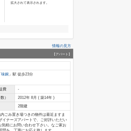
拡大されて表示されます。
情報の見方
【アパート】
「
味鋺
」駅 徒歩23分
益費
-
年数）
2012年 8月 ( 築14年 )
2階建
地内ごみ置き場つきの物件は最近ますま
ザイナーズアパートで、ご好評いただい
らお気軽にお問い合わせ下さい。なご家お
質問を、丁寧にお応え致します。