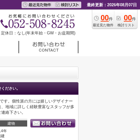
最終更新：2026年08月07日
00
00
件
件
最近見た物件
検討リスト
定休日：なし(年末年始・GW・お盆期間)
せください。
トです。個性派の方には嬉しいデザイナー
には、地域に詳しく経験豊富なスタッフが多
pからご連絡下さい。
建物
14年
階建