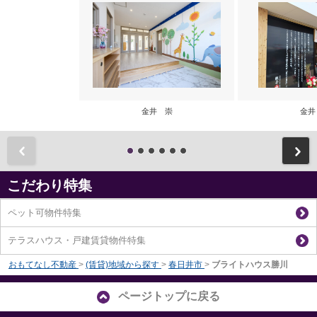
金井 崇
金井
前
こだわり特集
ペット可物件特集
テラスハウス・戸建賃貸物件特集
おもてなし不動産
>
(賃貸)地域から探す
>
春日井市
>
ブライトハウス勝川
ページトップに戻る