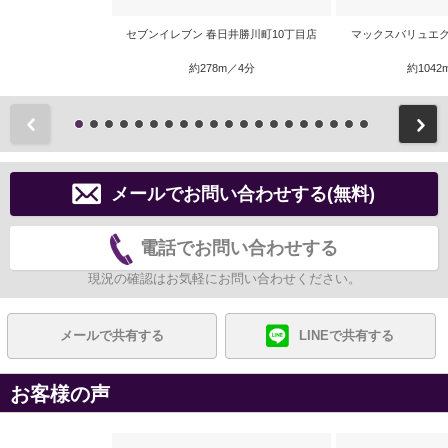
セブンイレブン 春日井勝川町10丁目店
マックスバリュエク
約278m／4分
約1042
前
メールでお問い合わせする(無料)
電話でお問い合わせする
現況の確認はお気軽にお問い合わせください。
メールで共有する
LINEで共有する
お客様の声