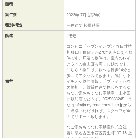
面積
-
築年数
2023年 7月 (築3年)
種別/構造
一戸建て/軽量鉄骨
階建
2階建
コンビニ「セブンイレブン 春日井勝
川町10丁目店」が278m以内にある物
件です。戸建て物件は、室内のレイ
アウトの自由度も高くお勧めです。
こちらの物件は、駅へも徒歩14分と
歩いてアクセスできます。気になる
備考
イチオシ物件情報：「ブライトハウ
ス勝川」。賃貸戸建て探しをするな
らなご家おもてなし不動産 上小田
井駅前店でどうぞ。0525088245、ま
たはinfo@ngy-omotenashi.co.jpから
ご連絡いただければ、スタッフが全
力でサポート致します。
なご家おもてなし不動産株式会社
愛知県名古屋市西区貴生町107-13 上