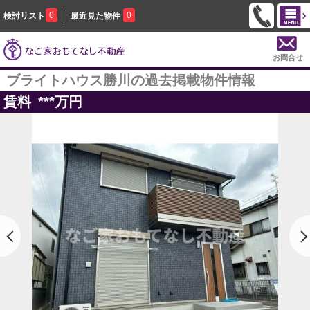
0
0
検討リスト
最近見た物件
お問合せ
ブライトハウス勝川の過去掲載物件情報
賃料
***
万円