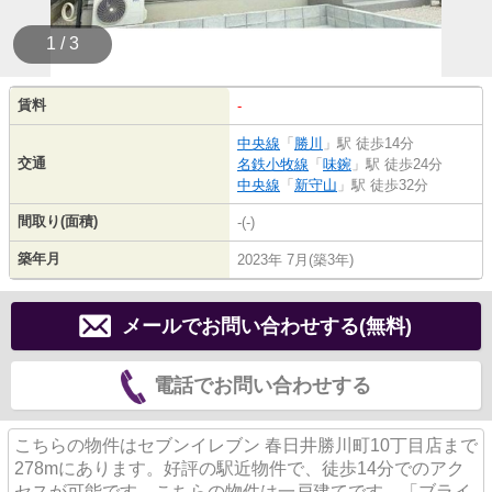
1 / 3
賃料
-
中央線
「
勝川
」駅 徒歩14分
交通
名鉄小牧線
「
味鋺
」駅 徒歩24分
中央線
「
新守山
」駅 徒歩32分
間取り(面積)
-(-)
築年月
2023年 7月(築3年)
メールでお問い合わせする(無料)
電話でお問い合わせする
こちらの物件はセブンイレブン 春日井勝川町10丁目店まで
278mにあります。好評の駅近物件で、徒歩14分でのアク
セスが可能です。こちらの物件は一戸建てです。「ブライ