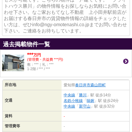
トハウス勝川」の物件情報をお探しならお気軽にお問い合
わせ下さい。なご家おもてなし不動産 上小田井駅前店が
お届けする春日井市の賃貸物件情報の詳細をチェックした
い方は、ぜひinfo@ngy-omotenashi.co.jpまでお問い合わせ
下さい。ご連絡をお待ちしています。
過去掲載物件一覧
***
万円
(管理費・共益費 ***円)
敷：***｜礼：***
1-2階 / *** / ***
所在地
愛知県
春日井市
森山田町
中央線
「
勝川
」駅 徒歩14分
交通
名鉄小牧線
「
味鋺
」駅 徒歩24分
中央線
「
新守山
」駅 徒歩32分
賃料
-
管理費等
-