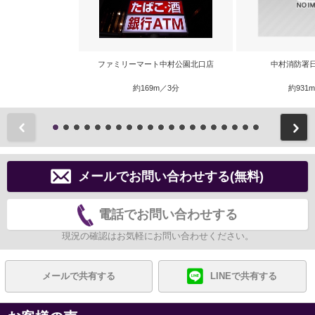
ファミリーマート中村公園北口店
中村消防署
約169m／3分
約931
前
メールでお問い合わせする(無料)
電話でお問い合わせする
現況の確認はお気軽にお問い合わせください。
メールで共有する
LINEで共有する