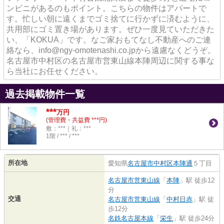
ンビニがあるのもポイント。こちらの物件はアパートで
す。忙しい朝に遠くまでゴミ捨てに行かずに済むように、
共用部にゴミ置き場があります。ぜひ一度見ていただきた
い、「KOKUA」です。なご家おもてなし不動産へのご連
絡なら、info@ngy-omotenashi.co.jpから遠慮なくどうぞ。
名古屋市中村区の名古屋市営東山線本陣周辺に関する事な
ら当社にお任せください。
過去掲載物件一覧
***
万円
(管理費・共益費 ***円)
敷：***｜礼：***
1階 / *** / ***
所在地
愛知県
名古屋市中村区
本陣通
５丁目
名古屋市営東山線
「
本陣
」駅 徒歩12
分
交通
名古屋市営東山線
「
中村日赤
」駅 徒
歩12分
名鉄名古屋本線
「
栄生
」駅 徒歩24分