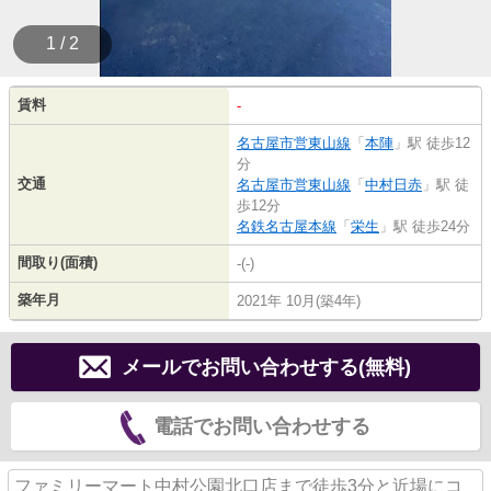
1 / 2
賃料
-
名古屋市営東山線
「
本陣
」駅 徒歩12
分
交通
名古屋市営東山線
「
中村日赤
」駅 徒
歩12分
名鉄名古屋本線
「
栄生
」駅 徒歩24分
間取り(面積)
-(-)
築年月
2021年 10月(築4年)
メールでお問い合わせする(無料)
電話でお問い合わせする
ファミリーマート中村公園北口店まで徒歩3分と近場にコ