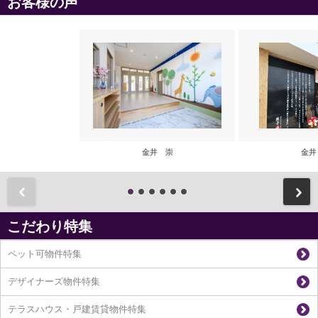
お客様の声
金井 崇
金井
前
こだわり特集
ペット可物件特集
デザイナーズ物件特集
テラスハウス・戸建賃貸物件特集