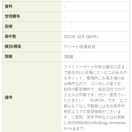
賃料
-
管理費等
-
面積
-
築年数
2021年 10月 (築4年)
種別/構造
アパート/軽量鉄骨
階建
3階建
ファミリーマート中村公園北口店ま
で徒歩3分と近場にコンビニがあるの
もポイント。敷地内ごみ置き場のあ
る物件なので、ゴミ出しが楽です。
好評の駅近物件で、徒歩12分でのア
クセスが可能です。ぜひ一度見てい
備考
ただきたい、「KOKUA」です。なご
家おもてなし不動産には名古屋市中
村区エリアの賃貸情報がございま
す。ご質問、見学予約などはお気軽
に0525088245かinfo@ngy-omotenas
hi.co.jpまで。