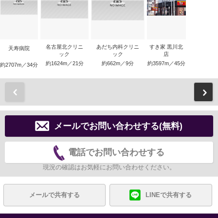
名古屋北クリニ
あだち内科クリニ
すき家 黒川北
天寿病院
ック
ック
店
約1624m／21分
約662m／9分
約3597m／45分
約2707m／34分
前
メールでお問い合わせする(無料)
電話でお問い合わせする
現況の確認はお気軽にお問い合わせください。
メールで共有する
LINEで共有する