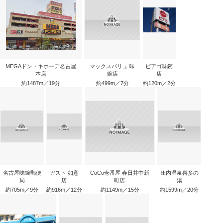
MEGAドン・キホーテ名古屋
マックスバリュ 味
ピアゴ味鋺
本店
鋺店
店
約1487m／19分
約499m／7分
約120m／2分
名古屋味鋺郵便
ガスト 如意
CoCo壱番屋 春日井中新
庄内温泉喜多の
局
店
町店
湯
約705m／9分
約916m／12分
約1149m／15分
約1599m／20分