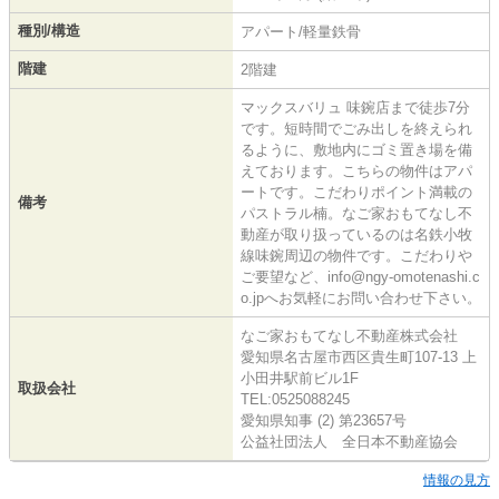
種別/構造
アパート/軽量鉄骨
階建
2階建
マックスバリュ 味鋺店まで徒歩7分
です。短時間でごみ出しを終えられ
るように、敷地内にゴミ置き場を備
えております。こちらの物件はアパ
ートです。こだわりポイント満載の
備考
パストラル楠。なご家おもてなし不
動産が取り扱っているのは名鉄小牧
線味鋺周辺の物件です。こだわりや
ご要望など、info@ngy-omotenashi.c
o.jpへお気軽にお問い合わせ下さい。
なご家おもてなし不動産株式会社
愛知県名古屋市西区貴生町107-13 上
小田井駅前ビル1F
取扱会社
TEL:0525088245
愛知県知事 (2) 第23657号
公益社団法人 全日本不動産協会
情報の見方