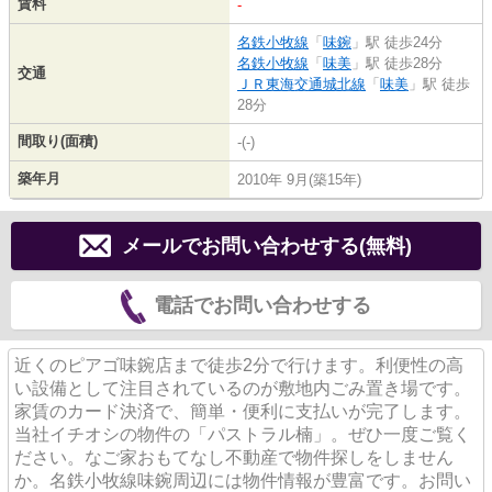
賃料
-
名鉄小牧線
「
味鋺
」駅 徒歩24分
名鉄小牧線
「
味美
」駅 徒歩28分
交通
ＪＲ東海交通城北線
「
味美
」駅 徒歩
28分
間取り(面積)
-(-)
築年月
2010年 9月(築15年)
メールでお問い合わせする(無料)
電話でお問い合わせする
近くのピアゴ味鋺店まで徒歩2分で行けます。利便性の高
い設備として注目されているのが敷地内ごみ置き場です。
家賃のカード決済で、簡単・便利に支払いが完了します。
当社イチオシの物件の「パストラル楠」。ぜひ一度ご覧く
ださい。なご家おもてなし不動産で物件探しをしません
か。名鉄小牧線味鋺周辺には物件情報が豊富です。お問い