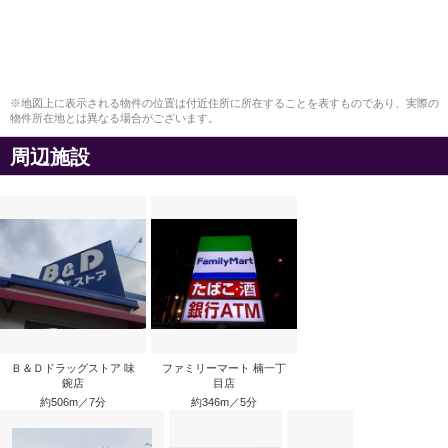
※地図上に表示される物件の位置は付近住所に所在することを表すものであり、実際の
物件所在地とは異なる場合がございます。
周辺施設
Ｂ＆Ｄドラッグストア 味
ファミリーマート 楠一丁
鋺店
目店
約506m／7分
約346m／5分