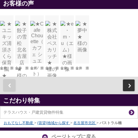
お客様の声
金井 崇
金井 崇
金井 崇
金井 崇
金井 崇
金井 崇
前
こだわり特集
テラスハウス・戸建賃貸物件特集
おもてなし不動産
>
(賃貸)地域から探す
>
名古屋市北区
>
パストラル楠
ページトップに戻る