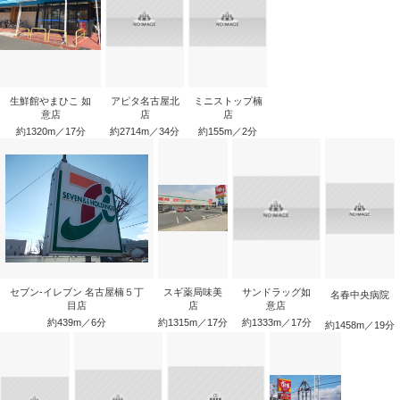
生鮮館やまひこ 如
アピタ名古屋北
ミニストップ楠
意店
店
店
約1320m／17分
約2714m／34分
約155m／2分
セブン‐イレブン 名古屋楠５丁
スギ薬局味美
サンドラッグ如
名春中央病院
目店
店
意店
約439m／6分
約1315m／17分
約1333m／17分
約1458m／19分