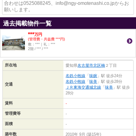
合わせは0525088245、info@ngy-omotenashi.co.jpからお
願いします。
過去掲載物件一覧
***
万円
(管理費・共益費 ***円)
敷：***｜礼：***
2階 / *** / ***
所在地
愛知県
名古屋市北区
楠
２丁目
名鉄小牧線
「
味鋺
」駅 徒歩24分
名鉄小牧線
「
味美
」駅 徒歩28分
交通
ＪＲ東海交通城北線
「
味美
」駅 徒歩
28分
賃料
-
管理費等
-
面積
-
築年数
2010年 9月 (築15年)