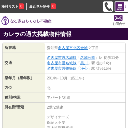
0
0
検討リスト
最近見た物件
お問合せ
カレラの過去掲載物件情報
所在地
愛知県
名古屋市北区
金城
２丁目
名古屋市営名城線
「
名城公園
」駅 徒歩11分
交通
名古屋市営名城線
「
黒川
」駅 徒歩14分
名古屋市営鶴舞線
「
浄心
」駅 徒歩16分
築年月（築年数）
2014年 10月（築11年）
方位
北
種別/構造
アパート/木造
所在階/階建
2階/2階建
デザイナーズ
保証人不要
室内洗濯機置場