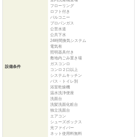
フローリング
ロフト付き
バルコニー
プロパンガス
公営水道
公共下水
24時間換気システム
電気有
照明器具付き
敷地内ごみ置き場
ガスコンロ
設備条件
コンロ２口以上
システムキッチン
バス・トイレ別
浴室乾燥機
温水洗浄便座
洗面台
洗髪洗面化粧台
独立洗面台
エアコン
シューズボックス
光ファイバー
ネット使用料無料