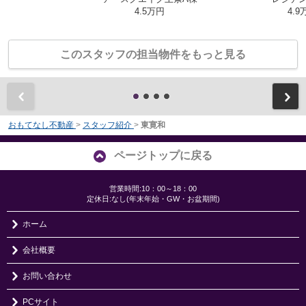
4.5万円
4.9
このスタッフの担当物件をもっと見る
前
おもてなし不動産
>
スタッフ紹介
>
東寛和
ページトップに戻る
営業時間:10：00～18：00
定休日:なし(年末年始・GW・お盆期間)
ホーム
会社概要
お問い合わせ
PCサイト