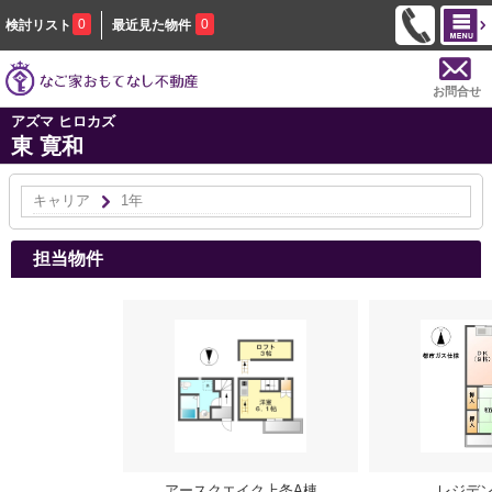
0
0
検討リスト
最近見た物件
お問合せ
アズマ ヒロカズ
東 寛和
キャリア
1年
担当物件
アースクエイク上条A棟
レジデ