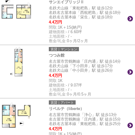
サンエイブリッジⅡ
名鉄犬山線「東枇杷島」駅 徒歩12分
名鉄名古屋本線「西枇杷島」駅 徒歩18分
名鉄名古屋本線「栄生」駅 徒歩18分
4.4万円
間取:
1K＋1S(納戸)
建物面積:
- / 6.60坪
土地面積:
- / -
敷金/礼金:
0ヶ月/2ヶ月
賃貸｜マンション
つつみ館
名古屋市営鶴舞線「庄内通」駅 徒歩14分
名鉄犬山線「下小田井」駅 徒歩17分
名鉄犬山線「中小田井」駅 徒歩26分
4.4万円
間取:
1K
建物面積:
- / 9.07坪
土地面積:
- / -
敷金/礼金:
0ヶ月/0.5ヶ月
賃貸｜アパート
リベルテ（liberte）
名古屋市営鶴舞線「浄心」駅 徒歩13分
名古屋市営鶴舞線「庄内通」駅 徒歩15分
名鉄名古屋本線「東枇杷島」駅 徒歩25分
4.4万円
間取:
1K＋1S(納戸)