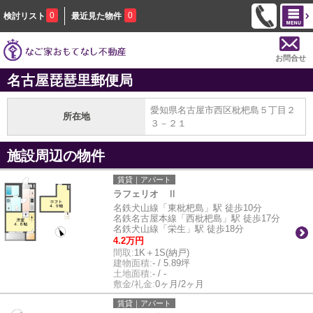
0
0
検討リスト
最近見た物件
お問合せ
名古屋琵琶里郵便局
愛知県名古屋市西区枇杷島５丁目２
所在地
３－２１
施設周辺の物件
賃貸｜アパート
ラフェリオ Ⅱ
名鉄犬山線「東枇杷島」駅 徒歩10分
名鉄名古屋本線「西枇杷島」駅 徒歩17分
名鉄犬山線「栄生」駅 徒歩18分
4.2万円
間取:
1K＋1S(納戸)
建物面積:
- / 5.89坪
土地面積:
- / -
敷金/礼金:
0ヶ月/2ヶ月
賃貸｜アパート