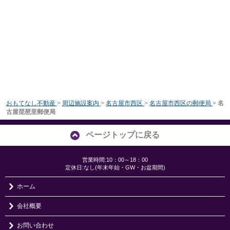
おもてなし不動産
>
周辺施設案内
>
名古屋市西区
>
名古屋市西区の郵便局
>
名
古屋琵琶里郵便局
ページトップに戻る
営業時間:10：00～18：00
定休日:なし(年末年始・GW・お盆期間)
ホーム
会社概要
お問い合わせ