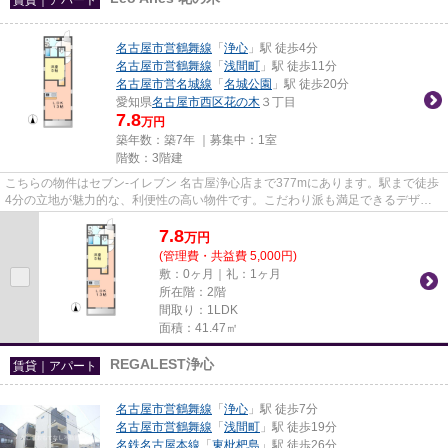
名古屋市営鶴舞線
「
浄心
」駅 徒歩4分
名古屋市営鶴舞線
「
浅間町
」駅 徒歩11分
名古屋市営名城線
「
名城公園
」駅 徒歩20分
愛知県
名古屋市西区
花の木
３丁目
7.8
万円
築年数：築7年 ｜募集中：
1室
階数：3階建
こちらの物件はセブン‐イレブン 名古屋浄心店まで377mにあります。駅まで徒歩
4分の立地が魅力的な、利便性の高い物件です。こだわり派も満足できるデザイ
ナーズ物件です。「Leo Aries ...
7.8
万
円
(管理費・共益費 5,000円)
敷：0ヶ月｜礼：1ヶ月
所在階：2階
間取り：1LDK
面積：41.47㎡
REGALEST浄心
賃貸｜アパート
名古屋市営鶴舞線
「
浄心
」駅 徒歩7分
名古屋市営鶴舞線
「
浅間町
」駅 徒歩19分
名鉄名古屋本線
「
東枇杷島
」駅 徒歩26分