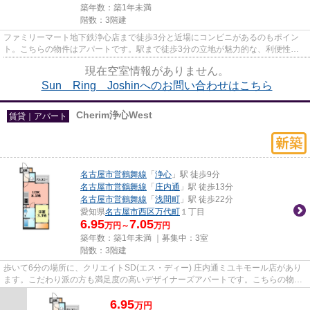
築年数：築1年未満
階数：3階建
ファミリーマート地下鉄浄心店まで徒歩3分と近場にコンビニがあるのもポイン
ト。こちらの物件はアパートです。駅まで徒歩3分の立地が魅力的な、利便性の
高い物件です。当社イチオシの...
現在空室情報がありません。
Sun Ring Joshinへのお問い合わせはこちら
Cherim浄心West
賃貸｜アパート
名古屋市営鶴舞線
「
浄心
」駅 徒歩9分
名古屋市営鶴舞線
「
庄内通
」駅 徒歩13分
名古屋市営鶴舞線
「
浅間町
」駅 徒歩22分
愛知県
名古屋市西区
万代町
１丁目
6.95
7.05
万円～
万円
築年数：築1年未満 ｜募集中：
3室
階数：3階建
歩いて6分の場所に、クリエイトSD(エス・ディー) 庄内通ミユキモール店があり
ます。こだわり派の方も満足度の高いデザイナーズアパートです。こちらの物件
はアパートです。ぜひ一度見...
6.95
万
円