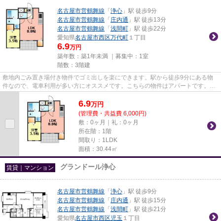
名古屋市営鶴舞線
「
浄心
」駅 徒歩9分
名古屋市営鶴舞線
「
庄内通
」駅 徒歩13分
名古屋市営鶴舞線
「
浅間町
」駅 徒歩22分
愛知県
名古屋市西区
万代町
１丁目
6.9
万円
築年数：築1年未満 ｜募集中：
1室
階数：3階建
敷地内ごみ置き場付き物件でゴミ出しを楽にできます。駅から徒歩9分にある物
件なので、電車利用が多い方にオススメです。こちらの物件はアパートです。当
社イチオシの物件の「Cherim浄...
6.9
万
円
(管理費・共益費 6,000円)
敷：0ヶ月｜礼：0ヶ月
所在階：1階
間取り：1LDK
面積：30.44㎡
グランドール浄心
賃貸｜マンション
名古屋市営鶴舞線
「
浄心
」駅 徒歩9分
名古屋市営鶴舞線
「
庄内通
」駅 徒歩15分
名古屋市営鶴舞線
「
浅間町
」駅 徒歩21分
愛知県
名古屋市西区
児玉
１丁目