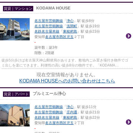
KODAMA HOUSE
賃貸｜マンション
名古屋市営鶴舞線
「
浄心
」駅 徒歩8分
名古屋市営鶴舞線
「
浅間町
」駅 徒歩19分
名鉄名古屋本線
「
東枇杷島
」駅 徒歩23分
愛知県
名古屋市西区
児玉
２丁目
-
築年数：築3年
階数：2階建
徒歩5分歩けば名古屋天神山郵便局があります。敷地内ごみ置き場付き物件でゴ
ミ出しを楽にできます。利便性の高い徒歩8分の物件です。「KODAMA
HOUSE」の物件情報をお探しならお気軽に...
現在空室情報がありません。
KODAMA HOUSEへのお問い合わせはこちら
プルミエール浄心
賃貸｜アパート
名古屋市営鶴舞線
「
浄心
」駅 徒歩11分
名古屋市営鶴舞線
「
庄内通
」駅 徒歩21分
名鉄名古屋本線
「
東枇杷島
」駅 徒歩22分
愛知県
名古屋市西区
児玉
２丁目
-