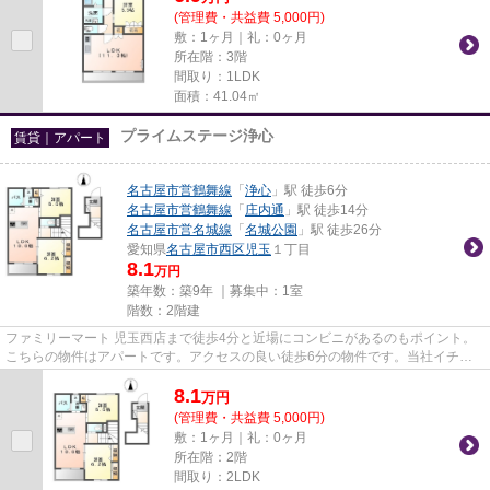
(管理費・共益費 5,000円)
敷：1ヶ月｜礼：0ヶ月
所在階：3階
間取り：1LDK
面積：41.04㎡
プライムステージ浄心
賃貸｜アパート
名古屋市営鶴舞線
「
浄心
」駅 徒歩6分
名古屋市営鶴舞線
「
庄内通
」駅 徒歩14分
名古屋市営名城線
「
名城公園
」駅 徒歩26分
愛知県
名古屋市西区
児玉
１丁目
8.1
万円
築年数：築9年 ｜募集中：
1室
階数：2階建
ファミリーマート 児玉西店まで徒歩4分と近場にコンビニがあるのもポイント。
こちらの物件はアパートです。アクセスの良い徒歩6分の物件です。当社イチオ
シの物件の「プライムステージ...
8.1
万
円
(管理費・共益費 5,000円)
敷：1ヶ月｜礼：0ヶ月
所在階：2階
間取り：2LDK