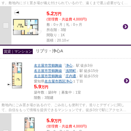
す。敷地内にゴミ置き場が備え付けられているので、遠くまで運ぶ必要がなくゴ
ミ出しが楽になります。こだ...
5.2
万
円
(管理費・共益費 4,000円)
敷：0ヶ月｜礼：0ヶ月
所在階：3階
間取り：1K
面積：20.10㎡
リブリ・浄心A
賃貸｜マンション
名古屋市営鶴舞線
「
浄心
」駅 徒歩3分
名古屋市営鶴舞線
「
浅間町
」駅 徒歩15分
名古屋市営鶴舞線
「
庄内通
」駅 徒歩15分
愛知県
名古屋市西区
浄心
１丁目
5.9
万円
築年数：築8年 ｜募集中：
1室
階数：3階建
敷地内にごみ置き場があるので、ごみ出しも便利です。造りとデザインに関し
て、自信をもって情報を提供できるマンションです。徒歩3分で駅にアクセス可
能な、魅力的な駅近物件です。気...
5.9
万
円
(管理費・共益費 4,000円)