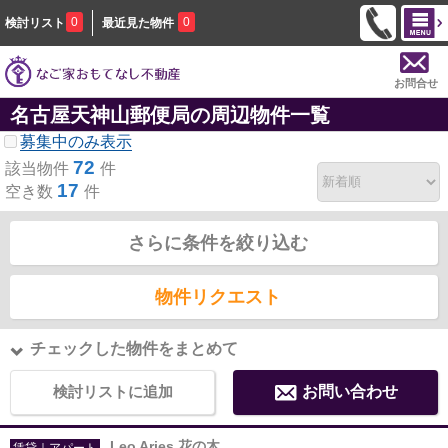
0
0
検討リスト
最近見た物件
お問合せ
名古屋天神山郵便局の周辺物件一覧
募集中のみ表示
72
該当物件
件
17
空き数
件
さらに条件を絞り込む
物件リクエスト
チェックした物件をまとめて
検討リストに追加
お問い合わせ
Leo Aries 花の木
賃貸｜アパート