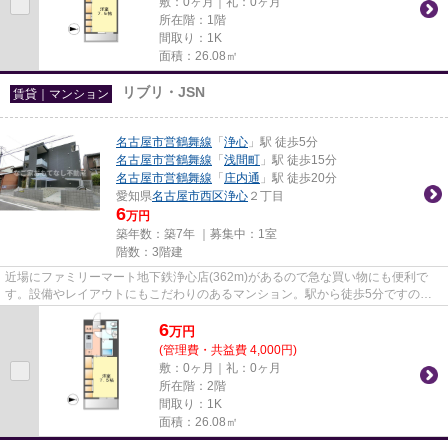
敷：0ヶ月｜礼：0ヶ月
所在階：1階
間取り：1K
面積：26.08㎡
リブリ・JSN
賃貸｜マンション
名古屋市営鶴舞線
「
浄心
」駅 徒歩5分
名古屋市営鶴舞線
「
浅間町
」駅 徒歩15分
名古屋市営鶴舞線
「
庄内通
」駅 徒歩20分
愛知県
名古屋市西区
浄心
２丁目
6
万円
築年数：築7年 ｜募集中：
1室
階数：3階建
近場にファミリーマート地下鉄浄心店(362m)があるので急な買い物にも便利で
す。設備やレイアウトにもこだわりのあるマンション。駅から徒歩5分ですの
で、朝食をゆっくり食べる時間が作...
6
万
円
(管理費・共益費 4,000円)
敷：0ヶ月｜礼：0ヶ月
所在階：2階
間取り：1K
面積：26.08㎡