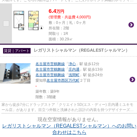
ンス庄内通(RadIAnce庄内通)。...
6.4
万
円
(管理費・共益費 4,000円)
敷：0ヶ月｜礼：0ヶ月
所在階：2階
間取り：1R
面積：30.29㎡
レガリストシャルマン（REGALESTシャルマン）
賃貸｜アパート
名古屋市営鶴舞線
「
浄心
」駅 徒歩12分
名古屋市営鶴舞線
「
庄内通
」駅 徒歩13分
名古屋市営鶴舞線
「
浅間町
」駅 徒歩24分
愛知県
名古屋市西区
万代町
２丁目
-
築年数：築9年
階数：3階建
家から徒歩7分にドラッグストア「クリエイトSD(エス・ディー) 庄内通ミユキモ
ール店」があります。目立つ外観と洗練された設計の内装を持つデザイナーズ。
敷地内にはキレイなゴミ捨て...
現在空室情報がありません。
レガリストシャルマン（REGALESTシャルマン）へのお問い
合わせはこちら