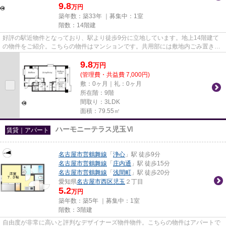
9.8
万円
築年数：築33年 ｜募集中：
1室
階数：14階建
好評の駅近物件となっており、駅より徒歩9分に立地しています。地上14階建て
の物件をご紹介。こちらの物件はマンションです。共用部には敷地内ごみ置き
場・エレベータなどが備わってお...
9.8
万
円
(管理費・共益費 7,000円)
敷：0ヶ月｜礼：0ヶ月
所在階：9階
間取り：3LDK
面積：79.55㎡
ハーモニーテラス児玉Ⅵ
賃貸｜アパート
名古屋市営鶴舞線
「
浄心
」駅 徒歩9分
名古屋市営鶴舞線
「
庄内通
」駅 徒歩15分
名古屋市営鶴舞線
「
浅間町
」駅 徒歩20分
愛知県
名古屋市西区
児玉
２丁目
5.2
万円
築年数：築5年 ｜募集中：
1室
階数：3階建
自由度が非常に高いと評判なデザイナーズ物件物件。こちらの物件はアパートで