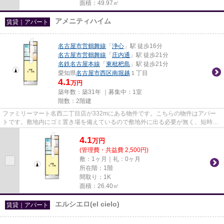
面積：49.97㎡
アメニティハイム
賃貸｜アパート
名古屋市営鶴舞線
「
浄心
」駅 徒歩16分
名古屋市営鶴舞線
「
庄内通
」駅 徒歩21分
名鉄名古屋本線
「
東枇杷島
」駅 徒歩21分
愛知県
名古屋市西区
南堀越
１丁目
4.1
万円
築年数：築31年 ｜募集中：
1室
階数：2階建
ファミリーマート名西二丁目店が332mにある物件です。こちらの物件はアパー
トです。敷地内にゴミ置き場を備えているので敷地外に出る必要が無く、短時間
でごみ出しを終えられます。当...
4.1
万
円
(管理費・共益費 2,500円)
敷：1ヶ月｜礼：0ヶ月
所在階：1階
間取り：1K
面積：26.40㎡
エルシエロ(el cielo)
賃貸｜アパート