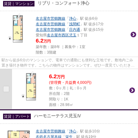
リブリ・コンフォート浄心
賃貸｜マンション
名古屋市営鶴舞線
「
浄心
」駅 徒歩6分
名古屋市営鶴舞線
「
浅間町
」駅 徒歩17分
名古屋市営鶴舞線
「
庄内通
」駅 徒歩15分
愛知県
名古屋市西区
児玉
１丁目
6.2
万円
築年数：築8年 ｜募集中：
1室
階数：3階建
駅から徒歩6分のマンションで、電車での通勤にも便利な立地です。敷地内ごみ
置き場付き物件です。こちらの物件はマンションです。ぜひ一度見ていただきた
い、「リブリ・コンフォート浄...
6.2
万
円
(管理費・共益費 4,000円)
敷：0ヶ月｜礼：0ヶ月
所在階：2階
間取り：1K
面積：28.98㎡
ハーモニーテラス児玉Ⅳ
賃貸｜アパート
名古屋市営鶴舞線
「
浄心
」駅 徒歩10分
名鉄名古屋本線
「
栄生
」駅 徒歩19分