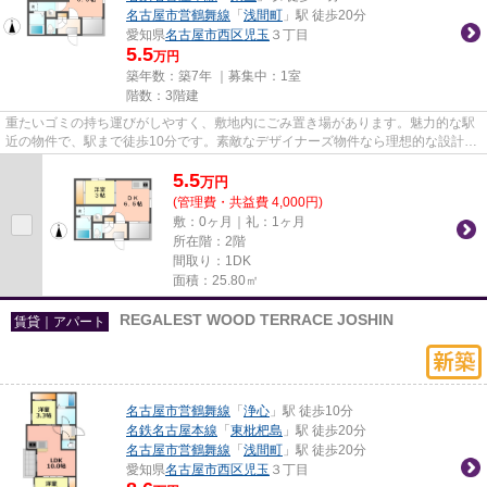
名古屋市営鶴舞線
「
浅間町
」駅 徒歩20分
愛知県
名古屋市西区
児玉
３丁目
5.5
万円
築年数：築7年 ｜募集中：
1室
階数：3階建
重たいゴミの持ち運びがしやすく、敷地内にごみ置き場があります。魅力的な駅
近の物件で、駅まで徒歩10分です。素敵なデザイナーズ物件なら理想的な設計が
可能なので気になる方はご検...
5.5
万
円
(管理費・共益費 4,000円)
敷：0ヶ月｜礼：1ヶ月
所在階：2階
間取り：1DK
面積：25.80㎡
REGALEST WOOD TERRACE JOSHIN
賃貸｜アパート
名古屋市営鶴舞線
「
浄心
」駅 徒歩10分
名鉄名古屋本線
「
東枇杷島
」駅 徒歩20分
名古屋市営鶴舞線
「
浅間町
」駅 徒歩20分
愛知県
名古屋市西区
児玉
３丁目