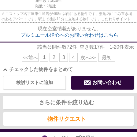
築年数：築20年
階数：2階建
ミニストップ名古屋康生通店が498m以内にある物件です。敷地内にごみ置き場
のあるアパートです。駅まで徒歩11分に立地する物件です。こだわりポイント満
載のプルミエール浄心。交通利...
現在空室情報がありません。
プルミエール浄心へのお問い合わせはこちら
該当公開件数
72
件 空き数
17
件
1-20
件表示
1
2
3
4
<<前へ
次へ>>
最初
チェックした物件をまとめて
検討リストに追加
お問い合わせ
さらに条件を絞り込む
物件リクエスト