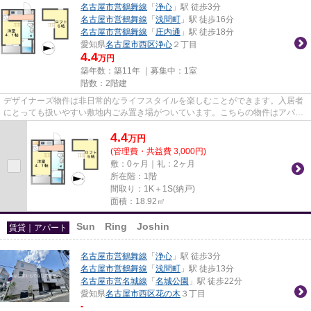
名古屋市営鶴舞線
「
浄心
」駅 徒歩3分
名古屋市営鶴舞線
「
浅間町
」駅 徒歩16分
名古屋市営鶴舞線
「
庄内通
」駅 徒歩18分
愛知県
名古屋市西区
浄心
２丁目
4.4
万円
築年数：築11年 ｜募集中：
1室
階数：2階建
デザイナーズ物件は非日常的なライフスタイルを楽しむことができます。入居者
にとっても扱いやすい敷地内ごみ置き場がついています。こちらの物件はアパー
トです。新着情報：エルシエ...
4.4
万
円
(管理費・共益費 3,000円)
敷：0ヶ月｜礼：2ヶ月
所在階：1階
間取り：1K＋1S(納戸)
面積：18.92㎡
Sun Ring Joshin
賃貸｜アパート
名古屋市営鶴舞線
「
浄心
」駅 徒歩3分
名古屋市営鶴舞線
「
浅間町
」駅 徒歩13分
名古屋市営名城線
「
名城公園
」駅 徒歩22分
愛知県
名古屋市西区
花の木
３丁目
-