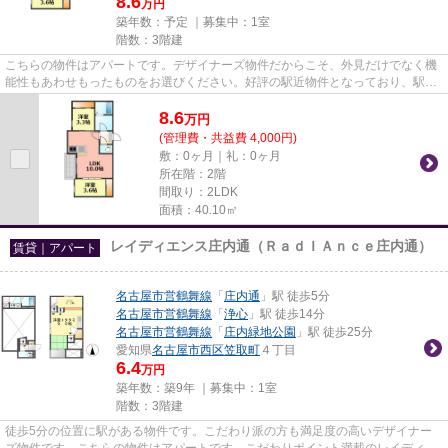
8.6
万円
築年数：予定 ｜募集中：
1室
階数：3階建
こちらの物件はアパートです。デザイナーズ物件だからこそ、外見だけでなく機
能性もあわせもったものをお選びください。好評の駅近物件となっており、駅よ
り徒歩10分に立地しています...
8.6
万
円
(管理費・共益費 4,000円)
敷：0ヶ月｜礼：0ヶ月
所在階：2階
間取り：2LDK
面積：40.10㎡
レイディエンス庄内通（ＲａｄＩＡｎｃｅ庄内通）
賃貸｜アパート
名古屋市営鶴舞線
「
庄内通
」駅 徒歩5分
名古屋市営鶴舞線
「
浄心
」駅 徒歩14分
名古屋市営鶴舞線
「
庄内緑地公園
」駅 徒歩25分
愛知県
名古屋市西区
笠取町
４丁目
6.4
万円
築年数：築9年 ｜募集中：
1室
階数：3階建
徒歩5分の位置に駅がある物件です。こだわり派の方も満足度の高いデザイナー
ズ物件です。こちらの物件はアパートです。こだわりポイント満載のレイディエ