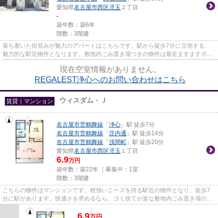
愛知県
名古屋市西区
児玉
２丁目
-
築年数：築6年
階数：3階建
落ち着いた街並みが魅力のアパートはこちらです。駅から徒歩7分に立地する、
魅力的な駅近物件となります。敷地内ごみ置き場つきの物件は最近ますますポピ
ュラーになってきています。あ...
現在空室情報がありません。
REGALEST浄心へのお問い合わせはこちら
ウィスダム・Ｊ
賃貸｜マンション
名古屋市営鶴舞線
「
浄心
」駅 徒歩7分
名古屋市営鶴舞線
「
庄内通
」駅 徒歩14分
名古屋市営鶴舞線
「
浅間町
」駅 徒歩20分
愛知県
名古屋市西区
児玉
１丁目
6.9
万円
築年数：築22年 ｜募集中：
1室
階数：3階建
こちらの物件はマンションです。根強いニーズを誇る駅近の物件となり、徒歩7
分に駅があります。快適さを求めるなら、ゴミ捨てが楽な敷地内ごみ置き場のあ
る物件がお勧めです。新着情報...
6.9
万
円