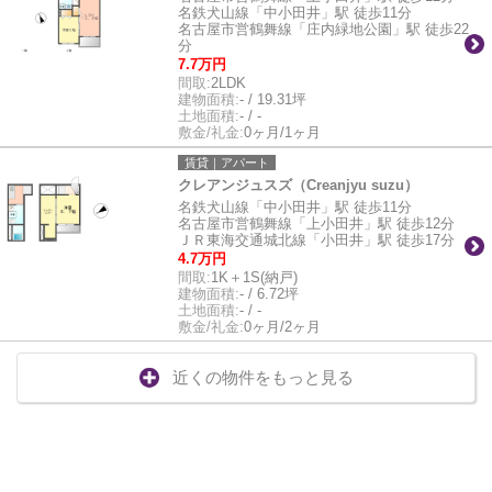
名鉄犬山線「中小田井」駅 徒歩11分
名古屋市営鶴舞線「庄内緑地公園」駅 徒歩22
分
7.7万円
間取:
2LDK
建物面積:
- / 19.31坪
土地面積:
- / -
敷金/礼金:
0ヶ月/1ヶ月
賃貸｜アパート
クレアンジュスズ（Creanjyu suzu）
名鉄犬山線「中小田井」駅 徒歩11分
名古屋市営鶴舞線「上小田井」駅 徒歩12分
ＪＲ東海交通城北線「小田井」駅 徒歩17分
4.7万円
間取:
1K＋1S(納戸)
建物面積:
- / 6.72坪
土地面積:
- / -
敷金/礼金:
0ヶ月/2ヶ月
近くの物件をもっと見る