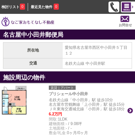
0
0
検討リスト
最近見た物件
お問合せ
名古屋中小田井郵便局
愛知県名古屋市西区中小田井５丁目
所在地
１２
交通
名鉄犬山線 中小田井駅
施設周辺の物件
賃貸｜アパート
プリシェール中小田井
名鉄犬山線「中小田井」駅 徒歩10分
名古屋市営鶴舞線「上小田井」駅 徒歩15分
ＪＲ東海交通城北線「小田井」駅 徒歩18分
6.2万円
間取:
1LDK
建物面積:
- / 9.08坪
土地面積:
- / -
敷金/礼金:
0ヶ月/0ヶ月