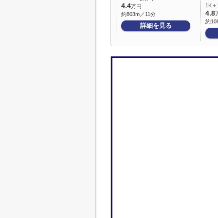
4.4
1K＋
万円
4.8
約803m／11分
約10
詳細を見る