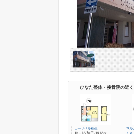
ひなた整体・接骨院の近く
カーサベル稲生
マル
1K＋1S(納戸)/19.68㎡
ｔｏ