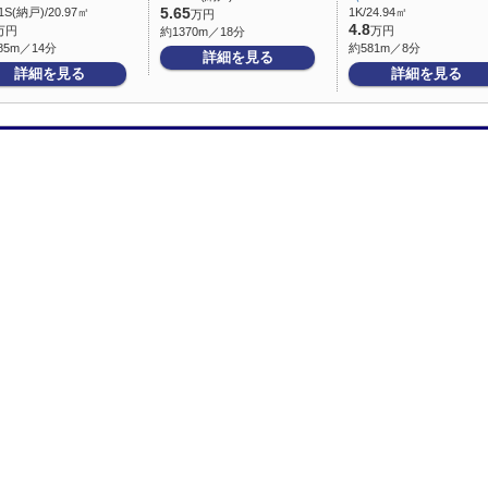
1S(納戸)/20.97㎡
5.65
1K/24.94㎡
万円
4.8
万円
万円
約1370m／18分
85m／14分
約581m／8分
詳細を見る
詳細を見る
詳細を見る