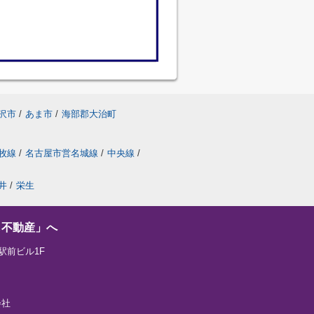
沢市
/
あま市
/
海部郡大治町
牧線
/
名古屋市営名城線
/
中央線
/
井
/
栄生
し不動産」へ
駅前ビル1F
会社