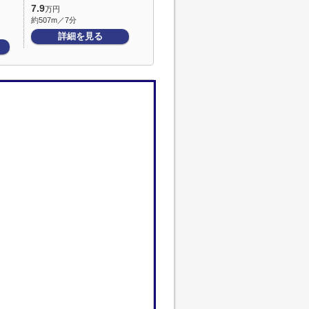
7.9
万円
約507m／7分
詳細を見る