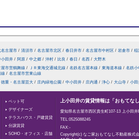
北名古屋市
/
清須市
/
名古屋市北区
/
春日井市
/
名古屋市中村区
/
岩倉市
/
稲
中小田井
/
阿原
/
中之郷
/
沖村
/
比良
/
春日
/
名西
/
大野木
古屋市営鶴舞線
/
ＪＲ東海交通城北線
/
名鉄名古屋本線
/
東海道本線
/
名鉄小
田線
/
名古屋市営東山線
徳重・名古屋芸大
/
庄内緑地公園
/
中小田井
/
庄内通
/
浄心
/
大山寺
/
小田
上小田井の賃貸情報は「おもてな
ペット可
デザイナーズ
愛知県名古屋市西区貴生町107-13 上小田井
テラスハウス・戸建賃貸
TEL:0525088245
分譲賃貸
FAX:-
SOHO・オフィス・店舗
Copyright(c) なご家おもてなし不動産株式