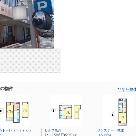
の物件
ひなた整
カトーレ（ｍａｒｃａ
ヒルズ黒川
サンステート城北
ｒ…
1K＋1S(納戸)/20.01㎡
（SunSta…