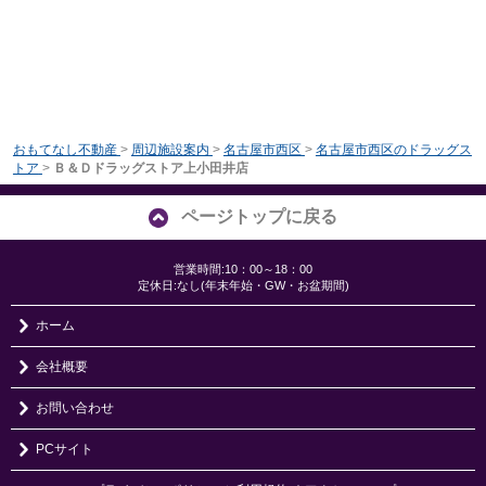
おもてなし不動産
>
周辺施設案内
>
名古屋市西区
>
名古屋市西区のドラッグス
トア
>
Ｂ＆Ｄドラッグストア上小田井店
ページトップに戻る
営業時間:10：00～18：00
定休日:なし(年末年始・GW・お盆期間)
ホーム
会社概要
お問い合わせ
PCサイト