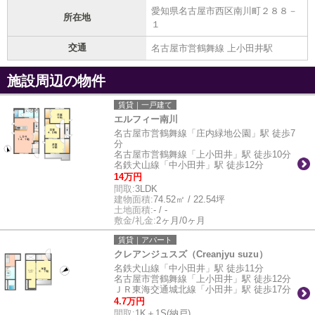
愛知県名古屋市西区南川町２８８－
所在地
１
交通
名古屋市営鶴舞線 上小田井駅
施設周辺の物件
賃貸｜一戸建て
エルフィー南川
名古屋市営鶴舞線「庄内緑地公園」駅 徒歩7
分
名古屋市営鶴舞線「上小田井」駅 徒歩10分
名鉄犬山線「中小田井」駅 徒歩12分
14万円
間取:
3LDK
建物面積:
74.52㎡ / 22.54坪
土地面積:
- / -
敷金/礼金:
2ヶ月/0ヶ月
賃貸｜アパート
クレアンジュスズ（Creanjyu suzu）
名鉄犬山線「中小田井」駅 徒歩11分
名古屋市営鶴舞線「上小田井」駅 徒歩12分
ＪＲ東海交通城北線「小田井」駅 徒歩17分
4.7万円
間取:
1K＋1S(納戸)