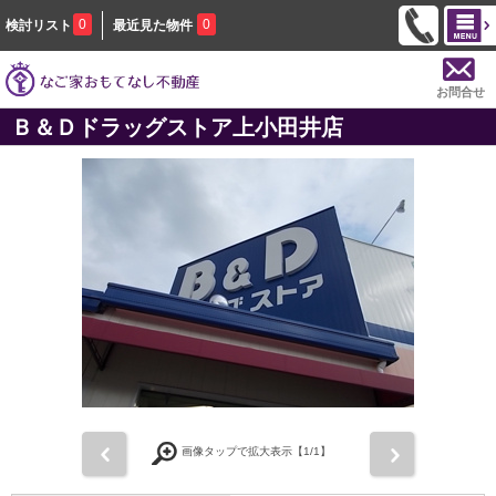
0
0
検討リスト
最近見た物件
お問合せ
Ｂ＆Ｄドラッグストア上小田井店
前
次
画像タップで拡大表示【
1
/1】