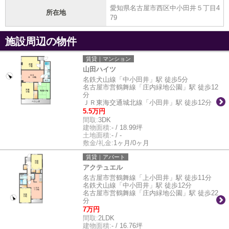
愛知県名古屋市西区中小田井５丁目4
所在地
79
施設周辺の物件
賃貸｜マンション
山田ハイツ
名鉄犬山線「中小田井」駅 徒歩5分
名古屋市営鶴舞線「庄内緑地公園」駅 徒歩12
分
ＪＲ東海交通城北線「小田井」駅 徒歩12分
5.5万円
間取:
3DK
建物面積:
- / 18.99坪
土地面積:
- / -
敷金/礼金:
1ヶ月/0ヶ月
賃貸｜アパート
アクテュエル
名古屋市営鶴舞線「上小田井」駅 徒歩11分
名鉄犬山線「中小田井」駅 徒歩12分
名古屋市営鶴舞線「庄内緑地公園」駅 徒歩22
分
7万円
間取:
2LDK
建物面積:
- / 16.76坪