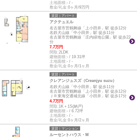
土地面積:
- / -
敷金/礼金:
0ヶ月/9万円
賃貸｜アパート
アクテュエル
名古屋市営鶴舞線「上小田井」駅 徒歩12分
名鉄犬山線「中小田井」駅 徒歩11分
名古屋市営鶴舞線「庄内緑地公園」駅 徒歩22
分
7.7万円
間取:
2LDK
建物面積:
- / 19.31坪
土地面積:
- / -
敷金/礼金:
0ヶ月/1ヶ月
賃貸｜アパート
クレアンジュスズ（Creanjyu suzu）
名鉄犬山線「中小田井」駅 徒歩11分
名古屋市営鶴舞線「上小田井」駅 徒歩12分
ＪＲ東海交通城北線「小田井」駅 徒歩17分
4.7万円
間取:
1K＋1S(納戸)
建物面積:
- / 6.72坪
土地面積:
- / -
敷金/礼金:
0ヶ月/2ヶ月
賃貸｜マンション
ルーセントハウス・M