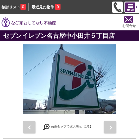
0
0
検討リスト
最近見た物件
お問合せ
セブンイレブン名古屋中小田井５丁目店
前
次
画像タップで拡大表示【
1
/1】