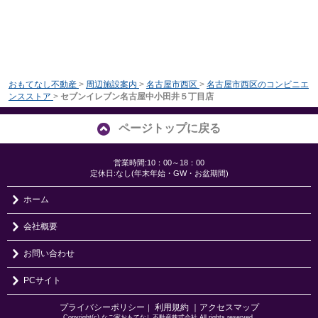
おもてなし不動産
>
周辺施設案内
>
名古屋市西区
>
名古屋市西区のコンビニエ
ンスストア
>
セブンイレブン名古屋中小田井５丁目店
ページトップに戻る
営業時間:10：00～18：00
定休日:なし(年末年始・GW・お盆期間)
ホーム
会社概要
お問い合わせ
PCサイト
プライバシーポリシー
利用規約
｜アクセスマップ
｜
Copyright(c) なご家おもてなし不動産株式会社 All rights reserved.