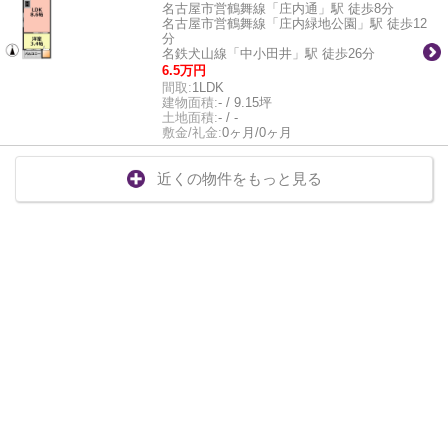
名古屋市営鶴舞線「庄内通」駅 徒歩8分
名古屋市営鶴舞線「庄内緑地公園」駅 徒歩12
分
名鉄犬山線「中小田井」駅 徒歩26分
6.5万円
間取:
1LDK
建物面積:
- / 9.15坪
土地面積:
- / -
敷金/礼金:
0ヶ月/0ヶ月
近くの物件をもっと見る