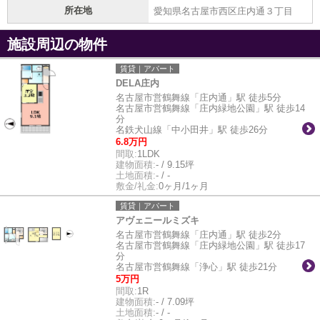
所在地
愛知県名古屋市西区庄内通３丁目
施設周辺の物件
賃貸｜アパート
DELA庄内
名古屋市営鶴舞線「庄内通」駅 徒歩5分
名古屋市営鶴舞線「庄内緑地公園」駅 徒歩14
分
名鉄犬山線「中小田井」駅 徒歩26分
6.8万円
間取:
1LDK
建物面積:
- / 9.15坪
土地面積:
- / -
敷金/礼金:
0ヶ月/1ヶ月
賃貸｜アパート
アヴェニールミズキ
名古屋市営鶴舞線「庄内通」駅 徒歩2分
名古屋市営鶴舞線「庄内緑地公園」駅 徒歩17
分
名古屋市営鶴舞線「浄心」駅 徒歩21分
5万円
間取:
1R
建物面積:
- / 7.09坪
土地面積:
- / -