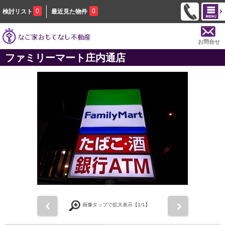
0
0
検討リスト
最近見た物件
お問合せ
ファミリーマート庄内通店
前
次
画像タップで拡大表示【
1
/1】