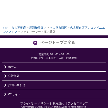
おもてなし不動産
>
周辺施設案内
>
名古屋市西区
>
名古屋市西区のコンビニエ
ンスストア
>
ファミリーマート庄内通店
ページトップに戻る
営業時間:10：00～18：00
定休日:なし(年末年始・GW・お盆期間)
ホーム
会社概要
お問い合わせ
PCサイト
プライバシーポリシー
利用規約
｜アクセスマップ
｜
Copyright(c) なご家おもてなし不動産株式会社 All rights reserved.