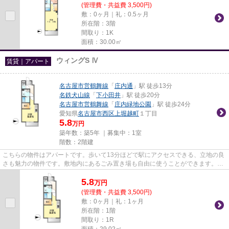
(管理費・共益費 3,500円)
敷：0ヶ月｜礼：0.5ヶ月
所在階：3階
間取り：1K
面積：30.00㎡
ウィングS Ⅳ
賃貸｜アパート
名古屋市営鶴舞線
「
庄内通
」駅 徒歩13分
名鉄犬山線
「
下小田井
」駅 徒歩20分
名古屋市営鶴舞線
「
庄内緑地公園
」駅 徒歩24分
愛知県
名古屋市西区
上堀越町
１丁目
5.8
万円
築年数：築5年 ｜募集中：
1室
階数：2階建
こちらの物件はアパートです。歩いて13分ほどで駅にアクセスできる、立地の良
さも魅力の物件です。敷地内にあるごみ置き場も自由に使うことができます。ぜ
ひ一度見ていただきたい、「...
5.8
万
円
(管理費・共益費 3,500円)
敷：0ヶ月｜礼：1ヶ月
所在階：1階
間取り：1R
面積：29.02㎡