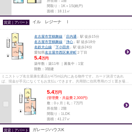
所在階：1階
間取り：1K＋1S(納戸)
面積：18.11㎡
イル レジーナ Ⅰ
賃貸｜アパート
名古屋市営鶴舞線
「
庄内通
」駅 徒歩15分
名古屋市営鶴舞線
「
浄心
」駅 徒歩18分
名鉄犬山線
「
下小田井
」駅 徒歩24分
愛知県
名古屋市西区
東岸町
２丁目
5.4
万円
築年数：築11年 ｜募集中：
1室
階数：3階建
ミニストップ名古屋康生通店が475m以内にある物件です。カード決済であれ
ば、現金が手元になくてもお支払いできます。共用部に住民専用のゴミ置き場を
設置しているので、面倒なゴミ出...
5.4
万
円
(管理費・共益費 2,300円)
敷：0ヶ月｜礼：7万円
所在階：2階
間取り：1LDK
面積：41.27㎡
ガレージハウスK
賃貸｜アパート