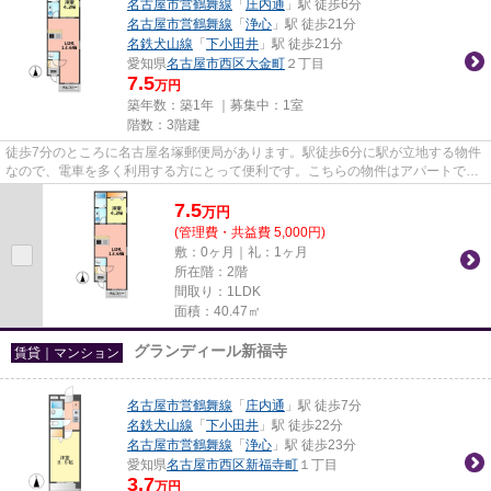
名古屋市営鶴舞線
「
庄内通
」駅 徒歩6分
名古屋市営鶴舞線
「
浄心
」駅 徒歩21分
名鉄犬山線
「
下小田井
」駅 徒歩21分
愛知県
名古屋市西区
大金町
２丁目
7.5
万円
築年数：築1年 ｜募集中：
1室
階数：3階建
徒歩7分のところに名古屋名塚郵便局があります。駅徒歩6分に駅が立地する物件
なので、電車を多く利用する方にとって便利です。こちらの物件はアパートで
す。当社イチオシの物件の「BC...
7.5
万
円
(管理費・共益費 5,000円)
敷：0ヶ月｜礼：1ヶ月
所在階：2階
間取り：1LDK
面積：40.47㎡
グランディール新福寺
賃貸｜マンション
名古屋市営鶴舞線
「
庄内通
」駅 徒歩7分
名鉄犬山線
「
下小田井
」駅 徒歩22分
名古屋市営鶴舞線
「
浄心
」駅 徒歩23分
愛知県
名古屋市西区
新福寺町
１丁目
3.7
万円