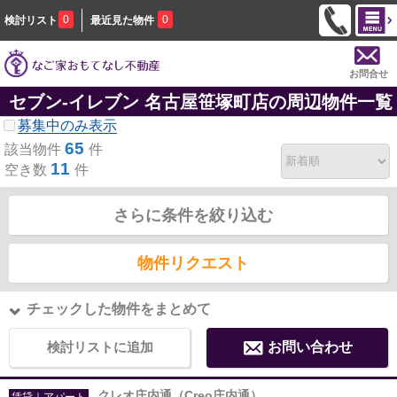
0
0
検討リスト
最近見た物件
お問合せ
セブン‐イレブン 名古屋笹塚町店の周辺物件一覧
募集中のみ表示
65
該当物件
件
11
空き数
件
さらに条件を絞り込む
物件リクエスト
チェックした物件をまとめて
検討リストに追加
お問い合わせ
クレオ庄内通（Creo庄内通）
賃貸｜アパート