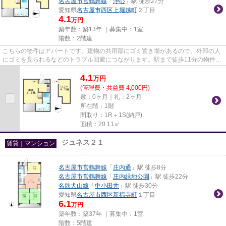
名古屋市営鶴舞線
「
浄心
」駅 徒歩27分
愛知県
名古屋市西区
上堀越町
２丁目
4.1
万円
築年数：築13年 ｜募集中：
1室
階数：2階建
こちらの物件はアパートです。建物の共用部にゴミ置き場があるので、外部の人
にゴミを見られるなどのトラブル回避につながります。駅まで徒歩11分の物件で
す。ぜひ一度見ていただきた...
4.1
万
円
(管理費・共益費 4,000円)
敷：0ヶ月｜礼：2ヶ月
所在階：1階
間取り：1R＋1S(納戸)
面積：20.11㎡
ジュネス２１
賃貸｜マンション
名古屋市営鶴舞線
「
庄内通
」駅 徒歩8分
名古屋市営鶴舞線
「
庄内緑地公園
」駅 徒歩22分
名鉄犬山線
「
中小田井
」駅 徒歩30分
愛知県
名古屋市西区
新福寺町
１丁目
6.1
万円
築年数：築37年 ｜募集中：
1室
階数：5階建