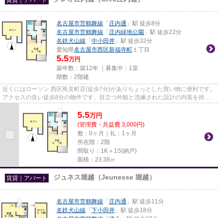
名古屋市営鶴舞線
「
庄内通
」駅 徒歩8分
名古屋市営鶴舞線
「
庄内緑地公園
」駅 徒歩22分
名鉄犬山線
「
中小田井
」駅 徒歩32分
愛知県
名古屋市西区
新福寺町
１丁目
5.5
万円
築年数：築12年 ｜募集中：
1室
階数：2階建
近くにはローソン 西区鳥見町店(徒歩7分)がありちょっとした買い物に便利です。
アクセスの良い徒歩8分の物件です。目立つ外観と洗練された設計の内装を持つ
デザイナーズ。こだわりポイ...
5.5
万
円
(管理費・共益費 3,000円)
敷：0ヶ月｜礼：1ヶ月
所在階：2階
間取り：1K＋1S(納戸)
面積：23.38㎡
ジュネス堀越（Jeunesse 堀越）
賃貸｜アパート
名古屋市営鶴舞線
「
庄内通
」駅 徒歩11分
名鉄犬山線
「
下小田井
」駅 徒歩18分