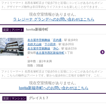
ファミリーマート 名西名塚町店まで徒歩7分と近場にコンビニがあるのもポイン
ト。デザイナーズ物件は非日常的なライフスタイルを楽しむことができます。
ATMに行かずとも、初期費用や家...
現在空室情報がありません。
ラ レジーナ グランデへのお問い合わせはこちら
luvita新福寺町
賃貸｜アパート
名古屋市営鶴舞線
「
庄内通
」駅 徒歩8分
名鉄犬山線
「
下小田井
」駅 徒歩20分
名古屋市営鶴舞線
「
浄心
」駅 徒歩22分
愛知県
名古屋市西区
新福寺町
１丁目
-
築年数：築1年未満
階数：3階建
ファミリーマート 名西名塚町店まで徒歩5分と近場にコンビニがあるのもポイン
ト。こちらの物件はアパートです。駅から徒歩8分に立地する物件です。こだわ
りポイント満載のluvita新福寺...
現在空室情報がありません。
luvita新福寺町へのお問い合わせはこちら
グレイス１７
賃貸｜マンション