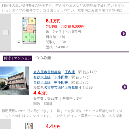
利便性の高い徒歩8分の物件です。空き巣や放火などの防犯面で優れているマン
ションタイプの物件です。ゴミ出しがしやすい、敷地内ごみ置き場付き物件にな
ります。こだわりポイント満載...
6.1
万
円
(管理費・共益費 6,000円)
敷：0ヶ月｜礼：0万円
所在階：4階
間取り：3DK
面積：54.00㎡
つつみ館
賃貸｜マンション
名古屋市営鶴舞線
「
庄内通
」駅 徒歩14分
名鉄犬山線
「
下小田井
」駅 徒歩17分
名鉄犬山線
「
中小田井
」駅 徒歩26分
愛知県
名古屋市西区
上堀越町
４丁目39
4.4
万円
築年数：築22年 ｜募集中：
1室
階数：3階建
初期費用のカード決済ができます。駅まで徒歩14分でアクセス可能な物件です。
こちらの物件はマンションです。こだわりポイント満載のつつみ館。名古屋市営
鶴舞線庄内通周辺の物件の詳...
4.4
万
円