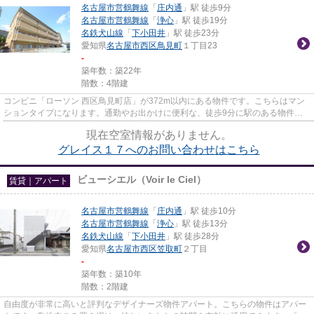
名古屋市営鶴舞線
「
庄内通
」駅 徒歩9分
名古屋市営鶴舞線
「
浄心
」駅 徒歩19分
名鉄犬山線
「
下小田井
」駅 徒歩23分
愛知県
名古屋市西区
鳥見町
１丁目23
-
築年数：築22年
階数：4階建
コンビニ「ローソン 西区鳥見町店」が372m以内にある物件です。こちらはマン
ションタイプになります。通勤やお出かけに便利な、徒歩9分に駅のある物件で
す。共用部には敷地内ごみ置き...
現在空室情報がありません。
グレイス１７へのお問い合わせはこちら
ビューシエル（Voir le Ciel）
賃貸｜アパート
名古屋市営鶴舞線
「
庄内通
」駅 徒歩10分
名古屋市営鶴舞線
「
浄心
」駅 徒歩13分
名鉄犬山線
「
下小田井
」駅 徒歩28分
愛知県
名古屋市西区
笠取町
２丁目
-
築年数：築10年
階数：2階建
自由度が非常に高いと評判なデザイナーズ物件アパート。こちらの物件はアパー