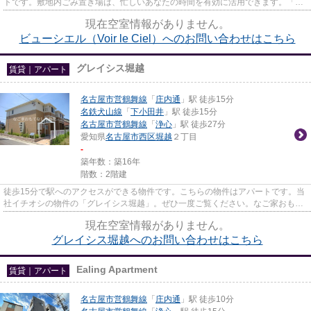
トです。敷地内ごみ置き場は、忙しいあなたの時間を有効に活用できます。「ビ
ューシエル(Voir le Ciel)」...
現在空室情報がありません。
ビューシエル（Voir le Ciel）へのお問い合わせはこちら
グレイシス堀越
賃貸｜アパート
名古屋市営鶴舞線
「
庄内通
」駅 徒歩15分
名鉄犬山線
「
下小田井
」駅 徒歩15分
名古屋市営鶴舞線
「
浄心
」駅 徒歩27分
愛知県
名古屋市西区
堀越
２丁目
-
築年数：築16年
階数：2階建
徒歩15分で駅へのアクセスができる物件です。こちらの物件はアパートです。当
社イチオシの物件の「グレイシス堀越」。ぜひ一度ご覧ください。なご家おもて
なし不動産から、名古屋市西...
現在空室情報がありません。
グレイシス堀越へのお問い合わせはこちら
Ealing Apartment
賃貸｜アパート
名古屋市営鶴舞線
「
庄内通
」駅 徒歩10分