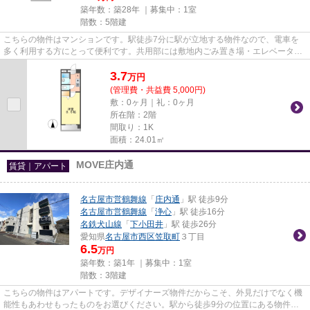
築年数：築28年 ｜募集中：
1室
階数：5階建
こちらの物件はマンションです。駅徒歩7分に駅が立地する物件なので、電車を
多く利用する方にとって便利です。共用部には敷地内ごみ置き場・エレベータな
ど様々な設備やサービスが揃っ...
3.7
万
円
(管理費・共益費 5,000円)
敷：0ヶ月｜礼：0ヶ月
所在階：2階
間取り：1K
面積：24.01㎡
MOVE庄内通
賃貸｜アパート
名古屋市営鶴舞線
「
庄内通
」駅 徒歩9分
名古屋市営鶴舞線
「
浄心
」駅 徒歩16分
名鉄犬山線
「
下小田井
」駅 徒歩26分
愛知県
名古屋市西区
笠取町
３丁目
6.5
万円
築年数：築1年 ｜募集中：
1室
階数：3階建
こちらの物件はアパートです。デザイナーズ物件だからこそ、外見だけでなく機
能性もあわせもったものをお選びください。駅から徒歩9分の位置にある物件な