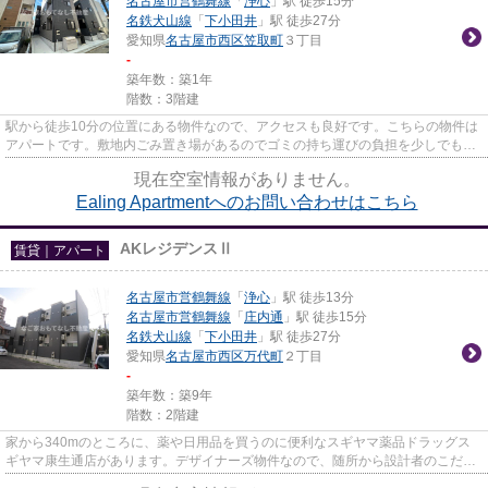
名古屋市営鶴舞線
「
浄心
」駅 徒歩15分
名鉄犬山線
「
下小田井
」駅 徒歩27分
愛知県
名古屋市西区
笠取町
３丁目
-
築年数：築1年
階数：3階建
駅から徒歩10分の位置にある物件なので、アクセスも良好です。こちらの物件は
アパートです。敷地内ごみ置き場があるのでゴミの持ち運びの負担を少しでも減
らすことができます。当社イ...
現在空室情報がありません。
Ealing Apartmentへのお問い合わせはこちら
AKレジデンスⅡ
賃貸｜アパート
名古屋市営鶴舞線
「
浄心
」駅 徒歩13分
名古屋市営鶴舞線
「
庄内通
」駅 徒歩15分
名鉄犬山線
「
下小田井
」駅 徒歩27分
愛知県
名古屋市西区
万代町
２丁目
-
築年数：築9年
階数：2階建
家から340mのところに、薬や日用品を買うのに便利なスギヤマ薬品ドラッグス
ギヤマ康生通店があります。デザイナーズ物件なので、随所から設計者のこだわ
りを感じることができます。こ...