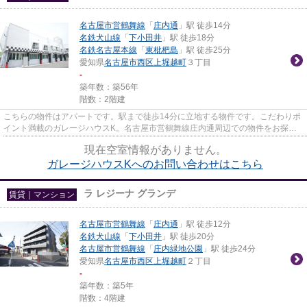
名古屋市営鶴舞線
「
庄内通
」駅 徒歩14分
名鉄犬山線
「
下小田井
」駅 徒歩18分
名鉄名古屋本線
「
東枇杷島
」駅 徒歩25分
愛知県
名古屋市西区
上堀越町
３丁目
-
築年数：築56年
階数：2階建
こちらの物件はアパートです。駅まで徒歩14分に立地する物件です。こだわりポ
イント満載のガレージハウスK。名古屋市営鶴舞線庄内通周辺での物件をお探し
ならinfo@ngy-omotenashi.co.j...
現在空室情報がありません。
ガレージハウスKへのお問い合わせはこちら
ラ レジーナ グランデ
賃貸｜マンション
名古屋市営鶴舞線
「
庄内通
」駅 徒歩12分
名鉄犬山線
「
下小田井
」駅 徒歩20分
名古屋市営鶴舞線
「
庄内緑地公園
」駅 徒歩24分
愛知県
名古屋市西区
上堀越町
２丁目
-
築年数：築5年
階数：4階建