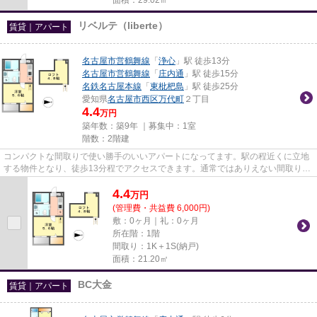
リベルテ（liberte）
賃貸｜アパート
名古屋市営鶴舞線
「
浄心
」駅 徒歩13分
名古屋市営鶴舞線
「
庄内通
」駅 徒歩15分
名鉄名古屋本線
「
東枇杷島
」駅 徒歩25分
愛知県
名古屋市西区
万代町
２丁目
4.4
万円
築年数：築9年 ｜募集中：
1室
階数：2階建
コンパクトな間取りで使い勝手のいいアパートになってます。駅の程近くに立地
する物件となり、徒歩13分程でアクセスできます。通常ではありえない間取りも
楽しめる、デザイナーズ物件...
4.4
万
円
(管理費・共益費 6,000円)
敷：0ヶ月｜礼：0ヶ月
所在階：1階
間取り：1K＋1S(納戸)
面積：21.20㎡
BC大金
賃貸｜アパート