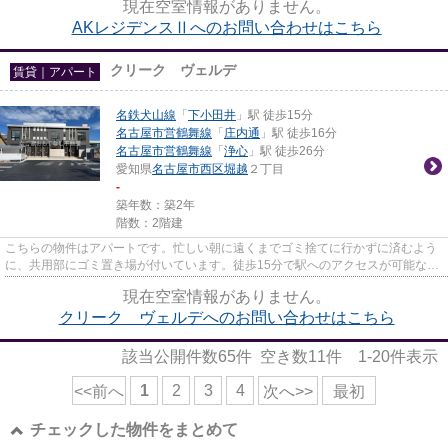
現在空室情報がありません。
AKレジデンスⅡへのお問い合わせはこちら
クリーク ヴェルデ
賃貸｜アパート
名鉄犬山線
「
下小田井
」駅 徒歩15分
名古屋市営鶴舞線
「
庄内通
」駅 徒歩16分
名古屋市営鶴舞線
「
浄心
」駅 徒歩26分
愛知県
名古屋市西区
堀越
２丁目
-
築年数：築2年
階数：2階建
こちらの物件はアパートです。忙しい朝に遠くまでゴミ捨てに行かずに済むよう
に、共用部にゴミ置き場が付いています。徒歩15分で駅へのアクセスが可能な物
件です。新着情報：クリーク...
現在空室情報がありません。
クリーク ヴェルデへのお問い合わせはこちら
該当公開件数
65
件 空き数
11
件
1-20
件表示
1
2
3
4
<<前へ
次へ>>
最初
チェックした物件をまとめて