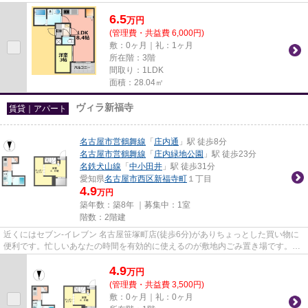
ので、アクセスも良好です。新...
6.5
万
円
(管理費・共益費 6,000円)
敷：0ヶ月｜礼：1ヶ月
所在階：3階
間取り：1LDK
面積：28.04㎡
ヴィラ新福寺
賃貸｜アパート
名古屋市営鶴舞線
「
庄内通
」駅 徒歩8分
名古屋市営鶴舞線
「
庄内緑地公園
」駅 徒歩23分
名鉄犬山線
「
中小田井
」駅 徒歩31分
愛知県
名古屋市西区
新福寺町
１丁目
4.9
万円
築年数：築8年 ｜募集中：
1室
階数：2階建
近くにはセブン‐イレブン 名古屋笹塚町店(徒歩6分)がありちょっとした買い物に
便利です。忙しいあなたの時間を有効的に使えるのが敷地内ごみ置き場です。駅
から徒歩8分の物件で、アク...
4.9
万
円
(管理費・共益費 3,500円)
敷：0ヶ月｜礼：0ヶ月