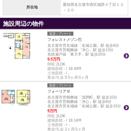
愛知県名古屋市西区城西４丁目１２
所在地
－２０
施設周辺の物件
賃貸｜アパート
フォレストメゾン巴
名古屋市営名城線「名城公園」駅 徒歩8分
名古屋市営鶴舞線「浄心」駅 徒歩13分
名鉄瀬戸線「東大手」駅 徒歩20分
9.5万円
間取:
2LDK
建物面積:
- / 18.44坪
土地面積:
- / -
敷金/礼金:
0.5ヶ月/1ヶ月
賃貸｜アパート
フォーリアⅢ
名古屋市営鶴舞線「浅間町」駅 徒歩10分
名古屋市営鶴舞線「浄心」駅 徒歩8分
名古屋市営名城線「名城公園」駅 徒歩15分
9万円
間取:
2LDK
建物面積:
- / 18.14坪
土地面積:
- / -
敷金/礼金:
1ヶ月/1ヶ月