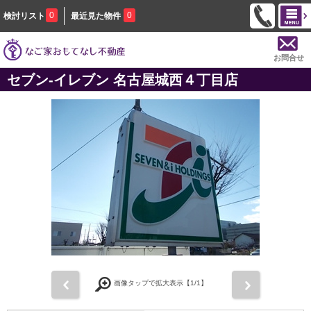
0
0
検討リスト
最近見た物件
お問合せ
セブン‐イレブン 名古屋城西４丁目店
前
次
画像タップで拡大表示【
1
/1】