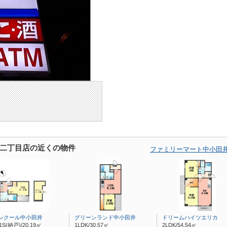
二丁目店の近くの物件
ファミリーマート中小田
ンクール中小田井
グリーンランド中小田井
ドリームハイツエリカ
1S(納戸)/20.19㎡
1LDK/30.57㎡
2LDK/54.54㎡