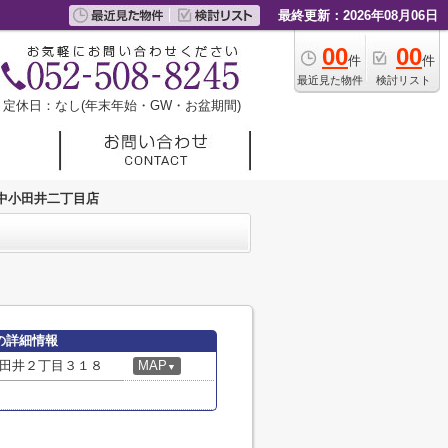
最終更新：2026年08月06日
00
00
件
件
最近見た物件
検討リスト
定休日：なし(年末年始・GW・お盆期間)
中小田井二丁目店
の詳細情報
田井２丁目３１８
MAP
▼