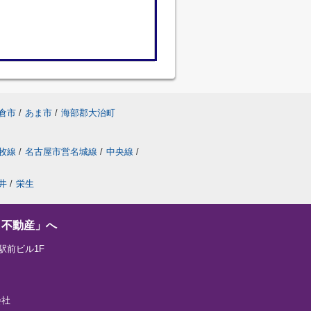
倉市
/
あま市
/
海部郡大治町
牧線
/
名古屋市営名城線
/
中央線
/
井
/
栄生
し不動産」へ
駅前ビル1F
会社