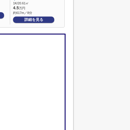
1K/20.61㎡
4.5
万円
約617m／8分
詳細を見る