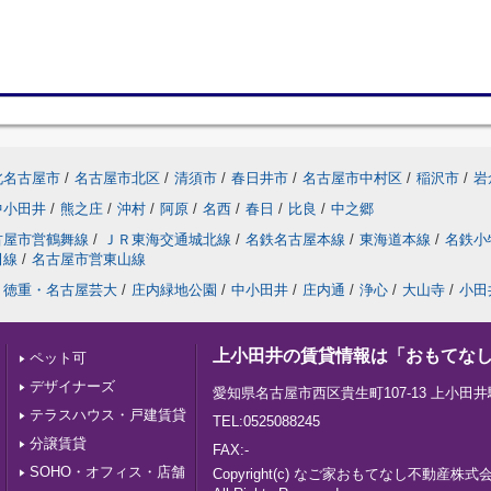
北名古屋市
/
名古屋市北区
/
清須市
/
春日井市
/
名古屋市中村区
/
稲沢市
/
岩
中小田井
/
熊之庄
/
沖村
/
阿原
/
名西
/
春日
/
比良
/
中之郷
古屋市営鶴舞線
/
ＪＲ東海交通城北線
/
名鉄名古屋本線
/
東海道本線
/
名鉄小
田線
/
名古屋市営東山線
徳重・名古屋芸大
/
庄内緑地公園
/
中小田井
/
庄内通
/
浄心
/
大山寺
/
小田
上小田井の賃貸情報は「おもてな
ペット可
デザイナーズ
愛知県名古屋市西区貴生町107-13 上小田井
テラスハウス・戸建賃貸
TEL:0525088245
分譲賃貸
FAX:-
SOHO・オフィス・店舗
Copyright(c) なご家おもてなし不動産株式