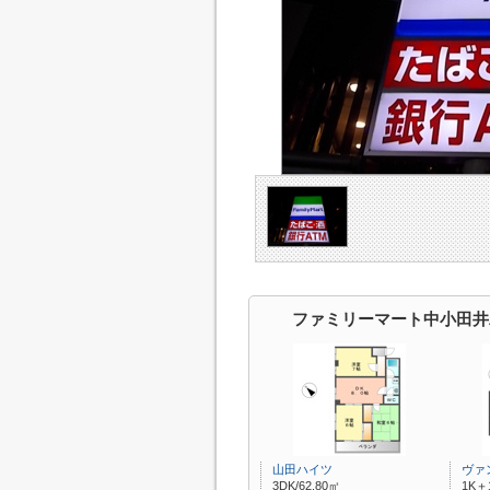
ファミリーマート中小田井
山田ハイツ
ヴァ
3DK/62.80㎡
1K＋