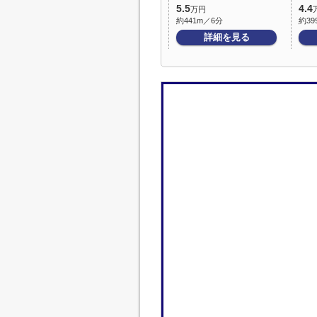
5.5
4.4
万円
約441m／6分
約39
詳細を見る