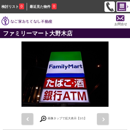
0
0
検討リスト
最近見た物件
お問合せ
ファミリーマート大野木店
前
次
画像タップで拡大表示【
1
/1】