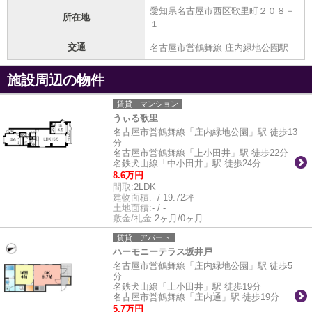
愛知県名古屋市西区歌里町２０８－
所在地
１
交通
名古屋市営鶴舞線 庄内緑地公園駅
施設周辺の物件
賃貸｜マンション
うぃる歌里
名古屋市営鶴舞線「庄内緑地公園」駅 徒歩13
分
名古屋市営鶴舞線「上小田井」駅 徒歩22分
名鉄犬山線「中小田井」駅 徒歩24分
8.6万円
間取:
2LDK
建物面積:
- / 19.72坪
土地面積:
- / -
敷金/礼金:
2ヶ月/0ヶ月
賃貸｜アパート
ハーモニーテラス坂井戸
名古屋市営鶴舞線「庄内緑地公園」駅 徒歩5
分
名鉄犬山線「上小田井」駅 徒歩19分
名古屋市営鶴舞線「庄内通」駅 徒歩19分
5.7万円