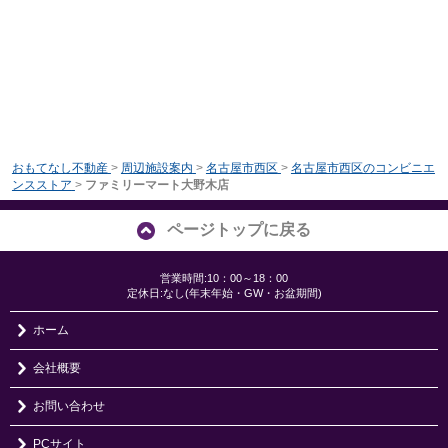
おもてなし不動産
>
周辺施設案内
>
名古屋市西区
>
名古屋市西区のコンビニエ
ンスストア
>
ファミリーマート大野木店
ページトップに戻る
営業時間:10：00～18：00
定休日:なし(年末年始・GW・お盆期間)
ホーム
会社概要
お問い合わせ
PCサイト