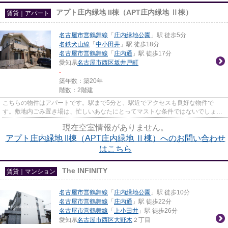
アプト庄内緑地 II棟（APT庄内緑地 Ⅱ棟）
賃貸｜アパート
名古屋市営鶴舞線
「
庄内緑地公園
」駅 徒歩5分
名鉄犬山線
「
中小田井
」駅 徒歩18分
名古屋市営鶴舞線
「
庄内通
」駅 徒歩17分
愛知県
名古屋市西区
坂井戸町
-
築年数：築20年
階数：2階建
こちらの物件はアパートです。駅まで5分と、駅近でアクセスも良好な物件で
す。敷地内ごみ置き場は、忙しいあなたにとってマストな条件ではないでしょう
か。気になるイチオシ物件情報：...
現在空室情報がありません。
アプト庄内緑地 II棟（APT庄内緑地 Ⅱ棟）へのお問い合わせ
はこちら
The INFINITY
賃貸｜マンション
名古屋市営鶴舞線
「
庄内緑地公園
」駅 徒歩10分
名古屋市営鶴舞線
「
庄内通
」駅 徒歩22分
名古屋市営鶴舞線
「
上小田井
」駅 徒歩26分
愛知県
名古屋市西区
大野木
２丁目