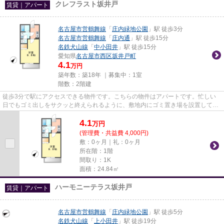
クレフラスト坂井戸
賃貸｜アパート
名古屋市営鶴舞線
「
庄内緑地公園
」駅 徒歩3分
名古屋市営鶴舞線
「
庄内通
」駅 徒歩15分
名鉄犬山線
「
中小田井
」駅 徒歩15分
愛知県
名古屋市西区
坂井戸町
4.1
万円
築年数：築18年 ｜募集中：
1室
階数：2階建
徒歩3分で駅にアクセスできる物件です。こちらの物件はアパートです。忙しい
日でもゴミ出しをサクッと終えられるように、敷地内にゴミ置き場を設置してい
ます。ぜひ一度見ていただきた...
4.1
万
円
(管理費・共益費 4,000円)
敷：0ヶ月｜礼：0ヶ月
所在階：1階
間取り：1K
面積：24.84㎡
ハーモニーテラス坂井戸
賃貸｜アパート
名古屋市営鶴舞線
「
庄内緑地公園
」駅 徒歩5分
名鉄犬山線
「
上小田井
」駅 徒歩19分