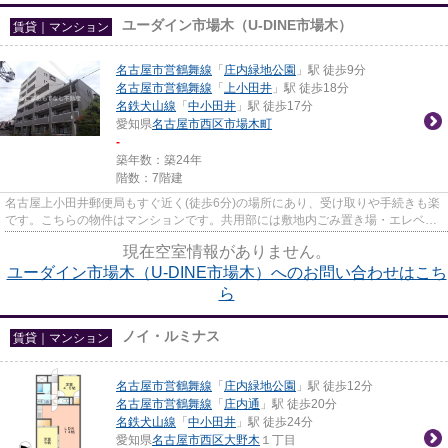
ユーダイン市場木（U-DINE市場木）
賃貸｜マンション
名古屋市営鶴舞線
「
庄内緑地公園
」駅 徒歩9分
名古屋市営鶴舞線
「
上小田井
」駅 徒歩18分
名鉄犬山線
「
中小田井
」駅 徒歩17分
愛知県
名古屋市西区
市場木町
-
築年数：築24年
階数：7階建
名古屋上小田井郵便局もすぐ近く(徒歩6分)の場所にあり、受け取りや手続きも楽
です。こちらの物件はマンションです。共用部には敷地内ごみ置き場・エレベー
タなど様々な設備やサービス...
現在空室情報がありません。
ユーダイン市場木（U-DINE市場木）へのお問い合わせはこち
ら
ノイ・ルミナス
賃貸｜マンション
名古屋市営鶴舞線
「
庄内緑地公園
」駅 徒歩12分
名古屋市営鶴舞線
「
庄内通
」駅 徒歩20分
名鉄犬山線
「
中小田井
」駅 徒歩24分
愛知県
名古屋市西区
大野木
１丁目