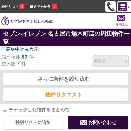
0
0
検討リスト
最近見た物件
お問合せ
セブン‐イレブン 名古屋市場木町店の周辺物件一
覧
募集中のみ表示
87
該当物件
件
7
空き数
件
さらに条件を絞り込む
物件リクエスト
チェックした物件をまとめて
検討リストに追加
お問い合わせ