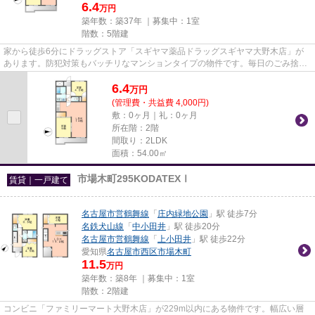
6.4
万円
築年数：築37年 ｜募集中：
1室
階数：5階建
家から徒歩6分にドラッグストア「スギヤマ薬品ドラッグスギヤマ大野木店」が
あります。防犯対策もバッチリなマンションタイプの物件です。毎日のごみ捨て
が楽になる敷地内ごみ置き場。...
6.4
万
円
(管理費・共益費 4,000円)
敷：0ヶ月｜礼：0ヶ月
所在階：2階
間取り：2LDK
面積：54.00㎡
市場木町295KODATEXⅠ
賃貸｜一戸建て
名古屋市営鶴舞線
「
庄内緑地公園
」駅 徒歩7分
名鉄犬山線
「
中小田井
」駅 徒歩20分
名古屋市営鶴舞線
「
上小田井
」駅 徒歩22分
愛知県
名古屋市西区
市場木町
11.5
万円
築年数：築8年 ｜募集中：
1室
階数：2階建
コンビニ「ファミリーマート大野木店」が229m以内にある物件です。幅広い層