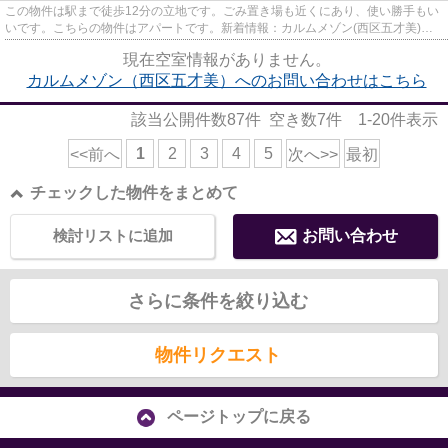
この物件は駅まで徒歩12分の立地です。ごみ置き場も近くにあり、使い勝手もい
いです。こちらの物件はアパートです。新着情報：カルムメゾン(西区五才美)の
空室情報ならコチラ。なご家...
現在空室情報がありません。
カルムメゾン（西区五才美）へのお問い合わせはこちら
該当公開件数
87
件 空き数
7
件
1-20
件表示
1
2
3
4
5
<<前へ
次へ>>
最初
チェックした物件をまとめて
検討リストに追加
お問い合わせ
さらに条件を絞り込む
物件リクエスト
ページトップに戻る