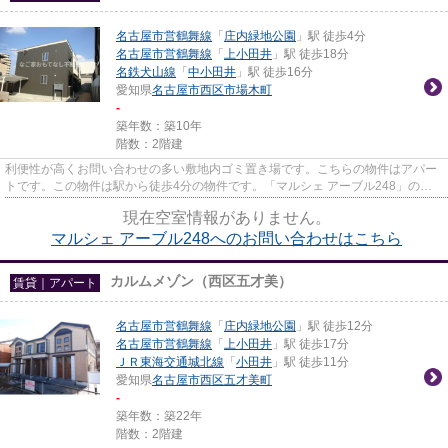
名古屋市営鶴舞線
「
庄内緑地公園
」駅 徒歩4分
名古屋市営鶴舞線
「
上小田井
」駅 徒歩18分
名鉄犬山線
「
中小田井
」駅 徒歩16分
愛知県
名古屋市西区
市場木町
-
築年数：築10年
階数：2階建
利便性が高くお問い合わせの多い敷地内ゴミ置き場です。こちらの物件はアパー
トです。この物件は駅から徒歩4分の物件です。「マルシェ アーブル248」のこ
こがイチオシ。名古屋市西区エ...
現在空室情報がありません。
マルシェ アーブル248へのお問い合わせはこちら
カルムメゾン（西区五才美）
賃貸｜アパート
名古屋市営鶴舞線
「
庄内緑地公園
」駅 徒歩12分
名古屋市営鶴舞線
「
上小田井
」駅 徒歩17分
ＪＲ東海交通城北線
「
小田井
」駅 徒歩11分
愛知県
名古屋市西区
五才美町
-
築年数：築22年
階数：2階建