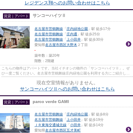
レジデンス翔へのお問い合わせはこちら
サンコーハイツⅡ
賃貸｜アパート
名古屋市営鶴舞線
「
庄内緑地公園
」駅 徒歩17分
名古屋市営鶴舞線
「
庄内通
」駅 徒歩25分
名古屋市営鶴舞線
「
上小田井
」駅 徒歩30分
愛知県
名古屋市西区
大野木
２丁目
-
築年数：築20年
階数：2階建
こちらの物件はアパートです。当社イチオシの物件の「サンコーハイツⅡ」。ぜ
ひ一度ご覧ください。名古屋市営鶴舞線庄内緑地公園を利用する方にご紹介した
い物件があります。詳しくはin...
現在空室情報がありません。
サンコーハイツⅡへのお問い合わせはこちら
parco verde GAMI
賃貸｜アパート
名古屋市営鶴舞線
「
庄内緑地公園
」駅 徒歩8分
名古屋市営鶴舞線
「
上小田井
」駅 徒歩19分
ＪＲ東海交通城北線
「
小田井
」駅 徒歩14分
愛知県
名古屋市西区
五才美町