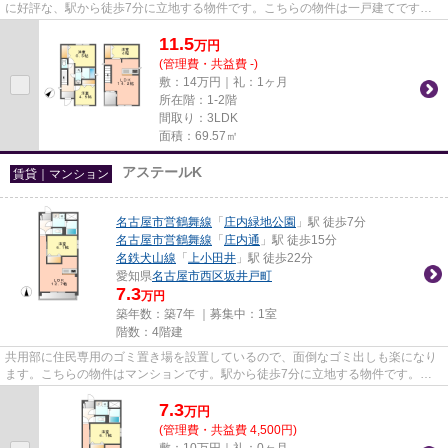
に好評な、駅から徒歩7分に立地する物件です。こちらの物件は一戸建てです。
新着情報：市場木町295KODATEXⅠ...
11.5
万
円
(管理費・共益費 -)
敷：14万円｜礼：1ヶ月
所在階：1-2階
間取り：3LDK
面積：69.57㎡
アステールK
賃貸｜マンション
名古屋市営鶴舞線
「
庄内緑地公園
」駅 徒歩7分
名古屋市営鶴舞線
「
庄内通
」駅 徒歩15分
名鉄犬山線
「
上小田井
」駅 徒歩22分
愛知県
名古屋市西区
坂井戸町
7.3
万円
築年数：築7年 ｜募集中：
1室
階数：4階建
共用部に住民専用のゴミ置き場を設置しているので、面倒なゴミ出しも楽になり
ます。こちらの物件はマンションです。駅から徒歩7分に立地する物件です。当
社イチオシの物件の「アステー...
7.3
万
円
(管理費・共益費 4,500円)
敷：10万円｜礼：0ヶ月