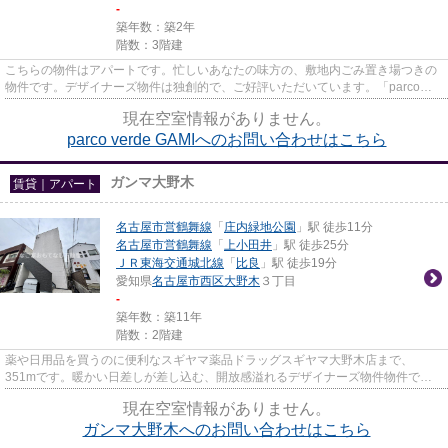
-
築年数：築2年
階数：3階建
こちらの物件はアパートです。忙しいあなたの味方の、敷地内ごみ置き場つきの
物件です。デザイナーズ物件は独創的で、ご好評いただいています。「parco
verde GAMI」の物件情報をお探...
現在空室情報がありません。
parco verde GAMIへのお問い合わせはこちら
ガンマ大野木
賃貸｜アパート
名古屋市営鶴舞線
「
庄内緑地公園
」駅 徒歩11分
名古屋市営鶴舞線
「
上小田井
」駅 徒歩25分
ＪＲ東海交通城北線
「
比良
」駅 徒歩19分
愛知県
名古屋市西区
大野木
３丁目
-
築年数：築11年
階数：2階建
薬や日用品を買うのに便利なスギヤマ薬品ドラッグスギヤマ大野木店まで、
351mです。暖かい日差しが差し込む、開放感溢れるデザイナーズ物件物件で
す。敷地内ごみ置き場もあり、ゴミ捨...
現在空室情報がありません。
ガンマ大野木へのお問い合わせはこちら