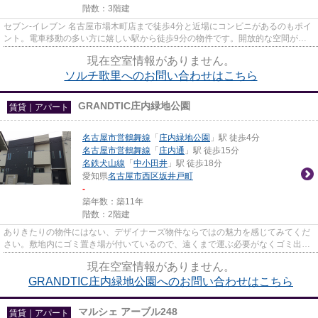
階数：3階建
セブン‐イレブン 名古屋市場木町店まで徒歩4分と近場にコンビニがあるのもポイ
ント。電車移動の多い方に嬉しい駅から徒歩9分の物件です。開放的な空間が広
がるデザイナーズ物件は風通...
現在空室情報がありません。
ソルチ歌里へのお問い合わせはこちら
GRANDTIC庄内緑地公園
賃貸｜アパート
名古屋市営鶴舞線
「
庄内緑地公園
」駅 徒歩4分
名古屋市営鶴舞線
「
庄内通
」駅 徒歩15分
名鉄犬山線
「
中小田井
」駅 徒歩18分
愛知県
名古屋市西区
坂井戸町
-
築年数：築11年
階数：2階建
ありきたりの物件にはない、デザイナーズ物件ならではの魅力を感じてみてくだ
さい。敷地内にゴミ置き場が付いているので、遠くまで運ぶ必要がなくゴミ出し
が楽になります。駅まで徒歩4...
現在空室情報がありません。
GRANDTIC庄内緑地公園へのお問い合わせはこちら
マルシェ アーブル248
賃貸｜アパート