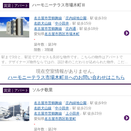
ハーモニーテラス市場木町Ⅲ
賃貸｜アパート
名古屋市営鶴舞線
「
庄内緑地公園
」駅 徒歩3分
名鉄犬山線
「
中小田井
」駅 徒歩15分
名古屋市営鶴舞線
「
庄内通
」駅 徒歩18分
愛知県
名古屋市西区
市場木町
-
築年数：築3年
階数：3階建
駅まで3分と、駅近でアクセスも良好な物件です。こちらの物件はアパートで
す。デザイナーズ物件ならではの、設計者のこだわりが込められた物件。こだわ
りポイント満載のハーモニーテラ...
現在空室情報がありません。
ハーモニーテラス市場木町Ⅲへのお問い合わせはこちら
ソルチ歌里
賃貸｜アパート
名古屋市営鶴舞線
「
庄内緑地公園
」駅 徒歩9分
名鉄犬山線
「
中小田井
」駅 徒歩21分
名古屋市営鶴舞線
「
上小田井
」駅 徒歩23分
愛知県
名古屋市西区
歌里町
-
築年数：築2年