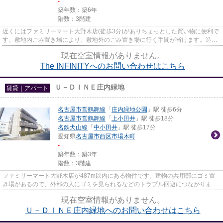
-
築年数：築6年
階数：3階建
近くにはファミリーマート大野木店(徒歩3分)がありちょっとした買い物に便利で
す。敷地内ごみ置き場により、敷地外のごみ置き場に行く手間が省けます。造り
とデザインに関して、自信を...
現在空室情報がありません。
The INFINITYへのお問い合わせはこちら
Ｕ－ＤＩＮＥ庄内緑地
賃貸｜アパート
名古屋市営鶴舞線
「
庄内緑地公園
」駅 徒歩6分
名古屋市営鶴舞線
「
上小田井
」駅 徒歩18分
名鉄犬山線
「
中小田井
」駅 徒歩17分
愛知県
名古屋市西区
市場木町
-
築年数：築3年
階数：3階建
ファミリーマート大野木店が487m以内にある物件です。建物の共用部にゴミ置
き場があるので、外部の人にゴミを見られるなどのトラブル回避につながりま
す。幅広い層に好評な、駅から徒...
現在空室情報がありません。
Ｕ－ＤＩＮＥ庄内緑地へのお問い合わせはこちら