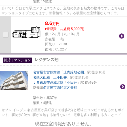
階数：5階建
歩いて13分ほどで駅にアクセスできる、立地の良さも魅力の物件です。こちらは
マンションタイプになります。新着情報：うぃる歌里の空室情報ならコチラ。な
ご家おもてなし不動産は、あ...
8.6
万
円
(管理費・共益費 5,000円)
敷：2ヶ月｜礼：0ヶ月
所在階：3階
間取り：2LDK
面積：65.22㎡
レジデンス翔
賃貸｜マンション
名古屋市営鶴舞線
「
庄内緑地公園
」駅 徒歩10分
名鉄犬山線
「
上小田井
」駅 徒歩15分
ＪＲ東海交通城北線
「
小田井
」駅 徒歩9分
愛知県
名古屋市西区
五才美町
-
築年数：築37年
階数：4階建
セブン‐イレブン 名古屋五才美町店まで徒歩2分と近場にコンビニがあるのもポイ
ント。駅徒歩10分に駅が立地する物件なので、電車を多く利用する方にとって便
利です。忙しいあなたの味方...
現在空室情報がありません。