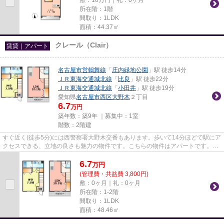
所在階：1階
間取り：1LDK
面積：44.37㎡
クレール（Clair）
賃貸｜アパート
名古屋市営鶴舞線
「
庄内緑地公園
」駅 徒歩14分
ＪＲ東海交通城北線
「
比良
」駅 徒歩22分
ＪＲ東海交通城北線
「
小田井
」駅 徒歩19分
愛知県
名古屋市西区
大野木
２丁目
6.7
万円
築年数：築9年 ｜募集中：
1室
階数：2階建
すぐ近く(徒歩5分)には西警察署大野木交番もあります。歩いて14分ほどで駅にア
クセスできる、立地の良さも魅力の物件です。こちらの物件はアパートです。当
社イチオシの物件の「クレー...
6.7
万
円
(管理費・共益費 3,800円)
敷：0ヶ月｜礼：0ヶ月
所在階：1-2階
間取り：1LDK
面積：48.46㎡