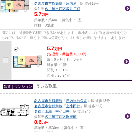
名古屋市営鶴舞線
「
庄内通
」駅 徒歩19分
愛知県
名古屋市西区
坂井戸町
5.7
万円
築年数：築4年 ｜募集中：
1室
階数：3階建
周辺には、徒歩5分で利用できる駅があります。敷地内にゴミ置き場が備え付け
られているので、遠くまで運ぶ必要がなくゴミ出しが楽になります。ありきたり
の物件にはない、デザイナーズ...
5.7
万
円
(管理費・共益費 4,000円)
敷：0ヶ月｜礼：0ヶ月
所在階：1階
間取り：1DK
面積：25.94㎡
うぃる歌里
賃貸｜マンション
名古屋市営鶴舞線
「
庄内緑地公園
」駅 徒歩13分
名古屋市営鶴舞線
「
上小田井
」駅 徒歩22分
名鉄犬山線
「
中小田井
」駅 徒歩24分
愛知県
名古屋市西区
歌里町
8.6
万円
築年数：築30年 ｜募集中：
1室