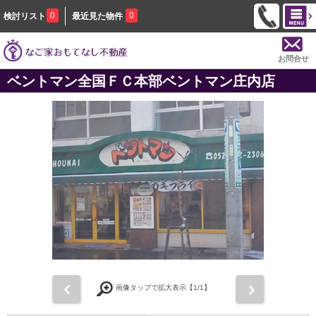
0
0
検討リスト
最近見た物件
お問合せ
ベントマン全国ＦＣ本部ベントマン庄内店
前
次
画像タップで拡大表示【
1
/1】