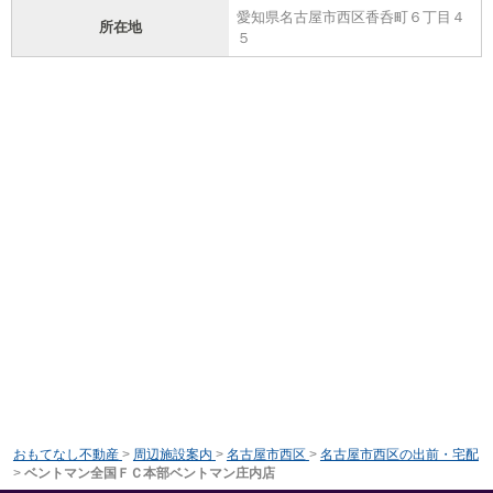
愛知県名古屋市西区香呑町６丁目４
所在地
５
おもてなし不動産
>
周辺施設案内
>
名古屋市西区
>
名古屋市西区の出前・宅配
>
ベントマン全国ＦＣ本部ベントマン庄内店