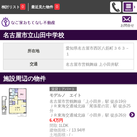
0
0
検討リスト
最近見た物件
お問合せ
名古屋市立山田中学校
愛知県名古屋市西区八筋町３６３－
所在地
１
交通
名古屋市営鶴舞線 上小田井駅
施設周辺の物件
賃貸｜アパート
モデルノ エイト
名古屋市営鶴舞線「上小田井」駅 徒歩19分
ＪＲ東海交通城北線「尾張星の宮」駅 徒歩25
分
ＪＲ東海交通城北線「小田井」駅 徒歩26分
6.4万円
間取:
1LDK
建物面積:
- / 13.94坪
土地面積:
- / -