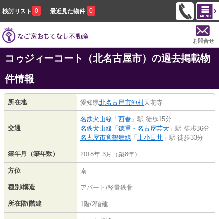
0
0
検討リスト
最近見た物件
お問合せ
コゥジィーコート（北名古屋市）の過去掲載物
件情報
所在地
愛知県
北名古屋市
沖村
天花寺
名鉄犬山線
「
西春
」駅 徒歩15分
交通
名鉄犬山線
「
徳重・名古屋芸大
」駅 徒歩36分
名古屋市営鶴舞線
「
上小田井
」駅 徒歩33分
築年月（築年数）
2018年 3月（築8年）
方位
南
種別/構造
アパート/軽量鉄骨
所在階/階建
1階/2階建