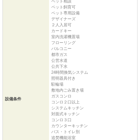
ペット相談
ペット飼育可
ペット専用設備
デザイナーズ
２人入居可
カードキー
室内洗濯機置場
フローリング
バルコニー
都市ガス
公営水道
公共下水
24時間換気システム
照明器具付き
駐輪場
敷地内ごみ置き場
ガスコンロ
設備条件
コンロ２口以上
システムキッチン
対面式キッチン
コンロ３口
カウンターキッチン
バス・トイレ別
追焚機能浴室