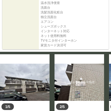
温水洗浄便座
洗面台
洗髪洗面化粧台
独立洗面台
エアコン
シューズボックス
インターネット対応
ネット使用料無料
TVモニタ付インターホン
家賃カード決済可
1/5
2/5