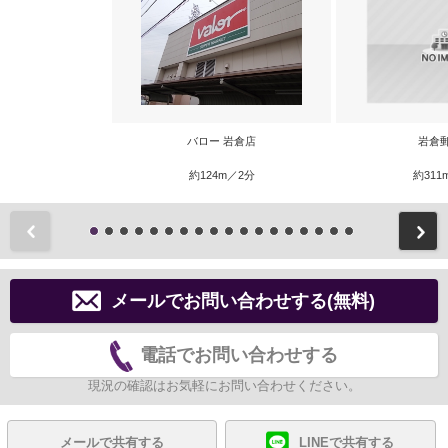
バロー 岩倉店
岩倉
約124m／2分
約311
前
メールでお問い合わせする(無料)
電話でお問い合わせする
現況の確認はお気軽にお問い合わせください。
メールで共有する
LINEで共有する