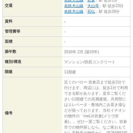
名鉄犬山線
「
岩倉
」駅 徒歩1分
交通
名鉄犬山線
「
大山寺
」駅 徒歩23分
名鉄犬山線
「
石仏
」駅 徒歩29分
賃料
-
管理費等
-
面積
-
築年数
2016年 2月 (築10年)
種別/構造
マンション/鉄筋コンクリート
階建
11階建
近くのバロー 岩倉店まで徒歩2分で
行けます。周辺には、徒歩1分で利用
できる駅があります。是非ご覧くだ
さい11階建ての高層建築。共用部に
はエレベータ・敷地内ごみ置き場な
どが揃っております。当社イチオシ
備考
の物件の「meLiV岩倉(メリヴ岩
倉)」。ぜひ一度ご覧ください。岩倉
市での物件探しなら、なご家おもて
なし不動産の物件から。0525088245