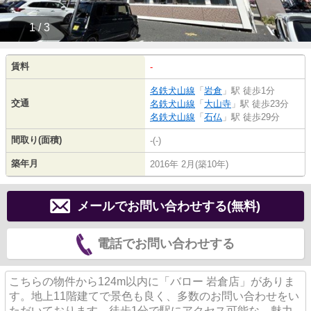
1 / 3
賃料
-
名鉄犬山線
「
岩倉
」駅 徒歩1分
交通
名鉄犬山線
「
大山寺
」駅 徒歩23分
名鉄犬山線
「
石仏
」駅 徒歩29分
間取り(面積)
-(-)
築年月
2016年 2月(築10年)
メールでお問い合わせする(無料)
電話でお問い合わせする
こちらの物件から124m以内に「バロー 岩倉店」がありま
す。地上11階建てで景色も良く、多数のお問い合わせをい
ただいております。徒歩1分で駅にアクセス可能な、魅力