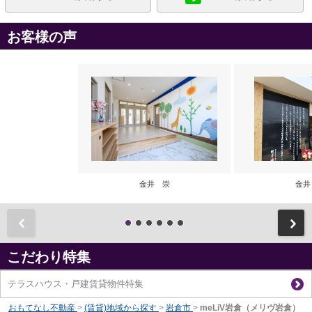
お客様の声
金井 崇
金井
前
こだわり特集
テラスハウス・戸建賃貸物件特集
おもてなし不動産
>
(賃貸)地域から探す
>
岩倉市
>
meLiV岩倉（メリヴ岩倉）