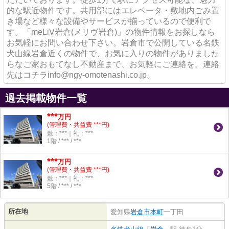
的な駅近物件です。共用部にはエレベータ・敷地内ごみ置
き場など様々な設備やサービスが揃っているので便利で
す。「meLiV岩倉(メリヴ岩倉)」の物件情報をお探しなら
お気軽にお問い合わせ下さい。岩倉市で公開している名鉄
犬山線岩倉近くの物件で、お気に入りの物件がありました
らなご家おもてなし不動産まで、お気軽にご連絡を。連絡
先はコチラinfo@ngy-omotenashi.co.jp。
過去掲載物件一覧
***
万円
(管理費・共益費 ***円)
敷：***｜礼：***
1階 / *** / ***
***
万円
(管理費・共益費 ***円)
敷：***｜礼：***
5階 / *** / ***
所在地
愛知県
岩倉市
本町
一丁田