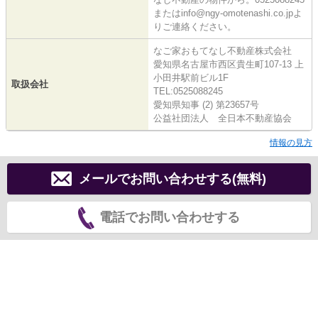
またはinfo@ngy-omotenashi.co.jpよ
りご連絡ください。
なご家おもてなし不動産株式会社
愛知県名古屋市西区貴生町107-13 上
小田井駅前ビル1F
取扱会社
TEL:0525088245
愛知県知事 (2) 第23657号
公益社団法人 全日本不動産協会
情報の見方
メールでお問い合わせする(無料)
電話でお問い合わせする