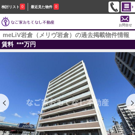
0
0
検討リスト
最近見た物件
お問合せ
meLiV岩倉（メリヴ岩倉）の過去掲載物件情報
賃料
***
万円