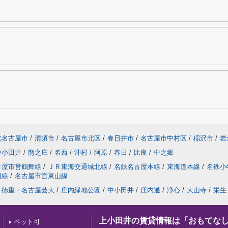
北名古屋市
/
清須市
/
名古屋市北区
/
春日井市
/
名古屋市中村区
/
稲沢市
/
岩
中小田井
/
熊之庄
/
名西
/
沖村
/
阿原
/
春日
/
比良
/
中之郷
古屋市営鶴舞線
/
ＪＲ東海交通城北線
/
名鉄名古屋本線
/
東海道本線
/
名鉄小
田線
/
名古屋市営東山線
徳重・名古屋芸大
/
庄内緑地公園
/
中小田井
/
庄内通
/
浄心
/
大山寺
/
栄生
上小田井の賃貸情報は「おもてな
ペット可