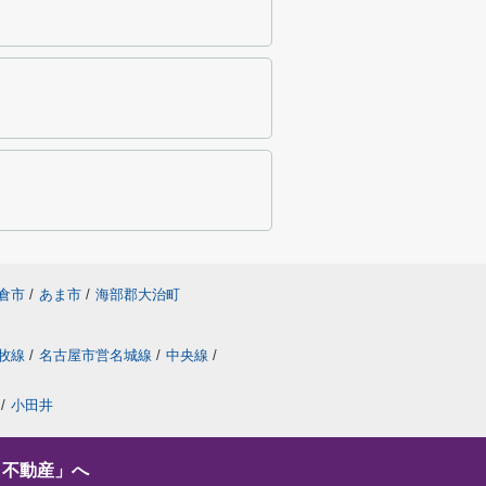
倉市
/
あま市
/
海部郡大治町
牧線
/
名古屋市営名城線
/
中央線
/
/
小田井
し不動産」へ