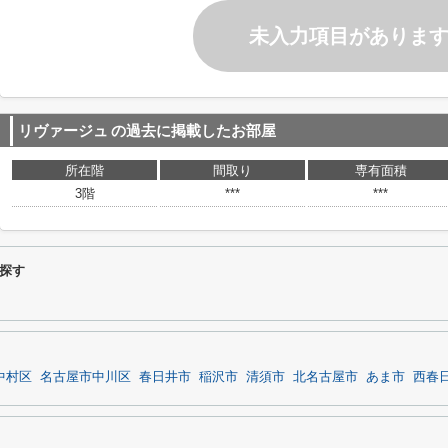
未入力項目がありま
リヴァージュ
の過去に掲載したお部屋
所在階
間取り
専有面積
3階
***
***
探す
中村区
名古屋市中川区
春日井市
稲沢市
清須市
北名古屋市
あま市
西春