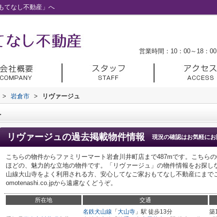
もてなし不動産」へ
営業時間：10：00～18：00
>
岩倉市
>
リヴァージュ
ュ
リヴァージュ
の過去掲載物件情報
現況の確認はお気軽にお
こちらの物件からファミリーマート岩倉川井町店まで487mです。こちらの
ほどの、魅力的な立地の物件です。「リヴァージュ」の物件情報をお探し
山線大山寺をよく利用される方、安心してなご家おもてなし不動産にまでご連絡
omotenashi.co.jpから遠慮なくどうぞ。
所在地
交通
名鉄犬山線
「
大山寺
」駅 徒歩13分
築