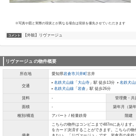
※写真や図と実際の現状とが異なる場合は現状を優先させていただきます
【外観】リヴァージュ
コメント
リヴァージュ
の物件概要
所在地
愛知県
岩倉市
川井町
古井
名鉄犬山線
「
大山寺
」駅 徒歩13分
名鉄犬山
交通
名鉄犬山線
「
岩倉
」駅 徒歩26分
賃料
-
管理費・共
面積
-
築年月（築
種別/構造
アパート / 軽量鉄骨
階建
こちらの物件はコンビニまで487mにあります
をカード決済することができます。こちらの物
備考
きたい、「リヴァージュ」です。岩倉市の名鉄