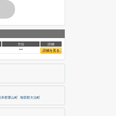
す
方位
詳細
***
詳細を見る
日井郡豊山町
海部郡大治町