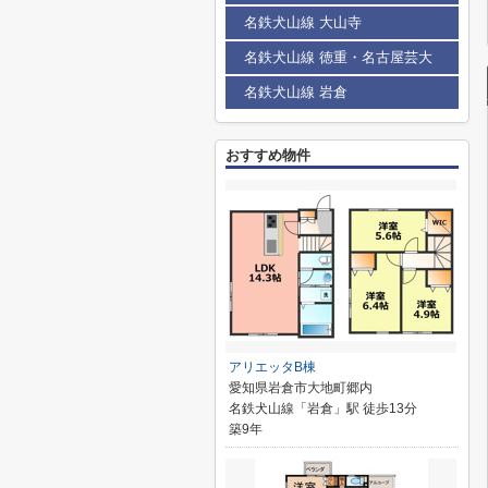
名鉄犬山線 大山寺
名鉄犬山線 徳重・名古屋芸大
名鉄犬山線 岩倉
おすすめ物件
アリエッタB棟
愛知県岩倉市大地町郷内
名鉄犬山線「岩倉」駅 徒歩13分
築9年