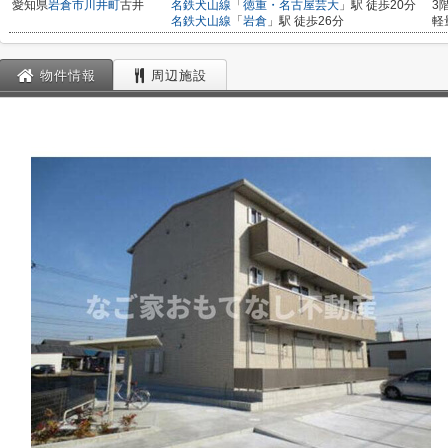
愛知県
岩倉市
川井町
古井
名鉄犬山線
「
徳重・名古屋芸大
」駅 徒歩20分
3
名鉄犬山線
「
岩倉
」駅 徒歩26分
軽
物件情報
周辺施設