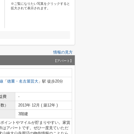
※ご覧になりたい写真をクリックすると
拡大されて表示されます。
情報の見方
【アパート】
線
「
徳重・名古屋芸大
」駅 徒歩20分
益費
-
年数）
2013年 12月 ( 築12年 )
3階建
。ポイントやマイルが貯まりやすい。家賃
件はアパートです。ぜひ一度見ていただ
犬山線大山寺周辺の物件情報のことなら