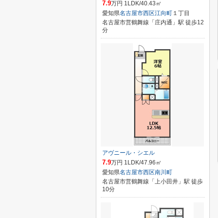
7.9
万円 1LDK/40.43㎡
愛知県
名古屋市西区
江向町
１丁目
名古屋市営鶴舞線「庄内通」駅 徒歩12
分
アヴニール・シエル
7.9
万円 1LDK/47.96㎡
愛知県
名古屋市西区
南川町
名古屋市営鶴舞線「上小田井」駅 徒歩
10分