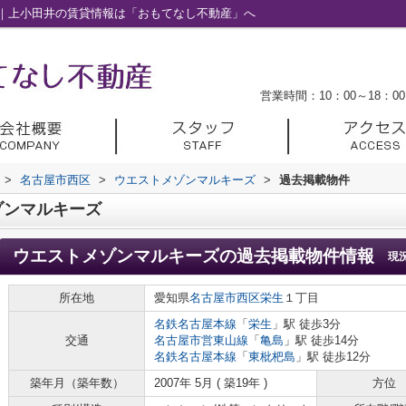
｜上小田井の賃貸情報は「おもてなし不動産」へ
営業時間：10：00～18：00
>
名古屋市西区
>
ウエストメゾンマルキーズ
>
過去掲載物件
ゾンマルキーズ
ウエストメゾンマルキーズ
の過去掲載物件情報
現
所在地
愛知県
名古屋市西区
栄生
１丁目
名鉄名古屋本線
「
栄生
」駅 徒歩3分
交通
名古屋市営東山線
「
亀島
」駅 徒歩14分
名鉄名古屋本線
「
東枇杷島
」駅 徒歩12分
築年月（築年数）
2007年 5月 ( 築19年 )
方位