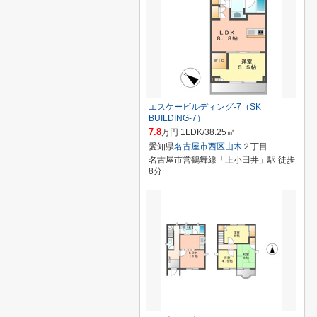
エスケービルディング-7（SK
BUILDING-7）
7.8
万円 1LDK/38.25㎡
愛知県
名古屋市西区
山木
２丁目
名古屋市営鶴舞線「上小田井」駅 徒歩
8分