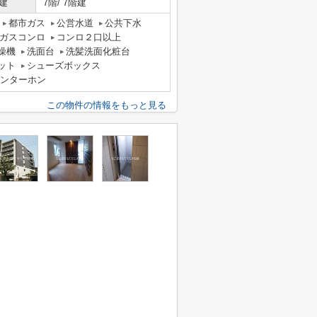
建
7階/ 7階建
都市ガス
公営水道
公共下水
ガスコンロ
コンロ２口以上
燥機
洗面台
洗髪洗面化粧台
ット
シューズボックス
インターホン
この物件の情報をもっと見る