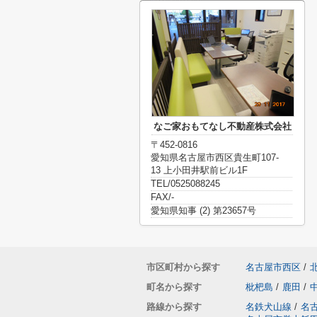
なご家おもてなし不動産株式会社
〒452-0816
愛知県名古屋市西区貴生町107-
13 上小田井駅前ビル1F
TEL/0525088245
FAX/-
愛知県知事 (2) 第23657号
市区町村から探す
名古屋市西区
/
町名から探す
枇杷島
/
鹿田
/
路線から探す
名鉄犬山線
/
名