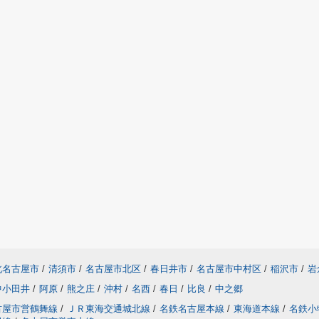
北名古屋市
/
清須市
/
名古屋市北区
/
春日井市
/
名古屋市中村区
/
稲沢市
/
岩
中小田井
/
阿原
/
熊之庄
/
沖村
/
名西
/
春日
/
比良
/
中之郷
古屋市営鶴舞線
/
ＪＲ東海交通城北線
/
名鉄名古屋本線
/
東海道本線
/
名鉄小