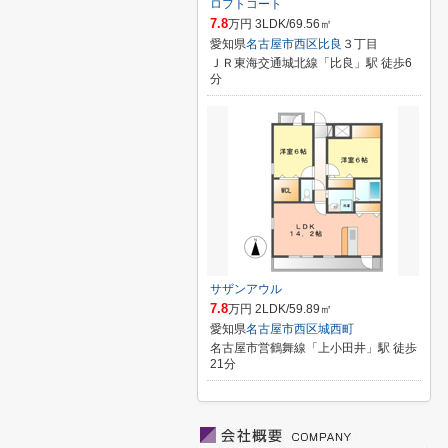
ロフトコート
7.8
万円 3LDK/69.56㎡
愛知県
名古屋市西区
比良
３丁目
ＪＲ東海交通城北線「比良」駅 徒歩6
分
サザンアウル
7.8
万円 2LDK/59.89㎡
愛知県
名古屋市西区
城西町
名古屋市営鶴舞線「上小田井」駅 徒歩
21分