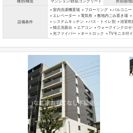
種別/構造
マンション/鉄筋コンクリート
所在階/階
室内洗濯機置場
フローリング
バルコニー
エレベーター
電気有
敷地内ごみ置き場
システムキッチン
バス・トイレ別
浴室乾
設備条件
独立洗面台
エアコン
ウォークインクロゼ
光ファイバー
オートロック
TVモニタ付