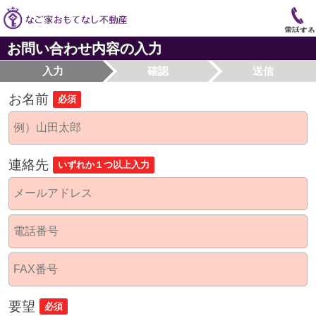
電話する
お問い合わせ内容の入力
入力
確認
送信
お名前
必須
連絡先
いずれか１つ以上入力
要望
必須