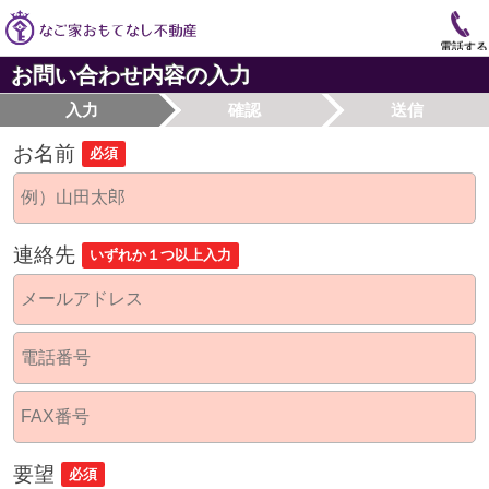
電話する
お問い合わせ内容の入力
入力
確認
送信
お名前
必須
連絡先
いずれか１つ以上入力
要望
必須