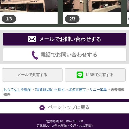
1/3
2/3
メールでお問い合わせする
電話でお問い合わせする
メールで共有する
LINEで共有する
おもてなし不動産
>
(賃貸)地域から探す
>
北名古屋市
>
サニー加島
>
過去掲載
物件
ページトップに戻る
営業時間:10：00～18：00
定休日:なし(年末年始・GW・お盆期間)