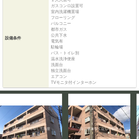
ガスコンロ設置可
室内洗濯機置場
フローリング
バルコニー
都市ガス
公共下水
設備条件
電気有
駐輪場
バス・トイレ別
温水洗浄便座
洗面台
独立洗面台
エアコン
TVモニタ付インターホン