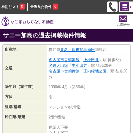
0
0
検討リスト
最近見た物件
お問合せ
サニー加島の過去掲載物件情報
所在地
愛知県
北名古屋市
加島新田
加島西
名古屋市営鶴舞線
「
上小田井
」駅 徒歩5分
名鉄犬山線
「
中小田井
」駅 徒歩20分
交通
名古屋市営鶴舞線
「
庄内緑地公園
」駅 徒歩26
分
築年月（築年数）
1990年 4月（築36年）
方位
南
種別/構造
マンション/鉄骨造
所在階/階建
2階/4階建
保証人不要
２人入居可