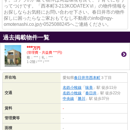
ってつけです。「西本町3-213KODATEXⅥ」の物件情報を
お探しならお気軽にお問い合わせ下さい。春日井市の物件
探しに困ったらなご家おもてなし不動産のinfo@ngy-
omotenashi.co.jpか0525088245へご連絡ください。
過去掲載物件一覧
***
万円
(管理費・共益費 ***円)
敷：***｜礼：***
1-2階 / *** / ***
所在地
愛知県
春日井市
西本町
３丁目
名鉄小牧線
「
味美
」駅 徒歩11分
交通
名鉄小牧線
「
春日井
」駅 徒歩22分
中央線
「
勝川
」駅 徒歩37分
賃料
-
管理費等
-
面積
-