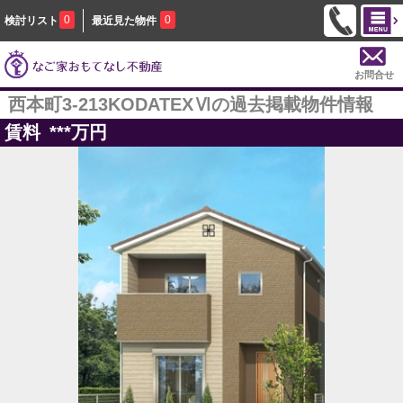
0
0
検討リスト
最近見た物件
お問合せ
西本町3-213KODATEXⅥの過去掲載物件情報
賃料
***
万円