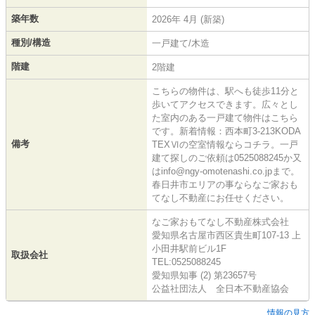
築年数
2026年 4月 (新築)
種別/構造
一戸建て/木造
階建
2階建
こちらの物件は、駅へも徒歩11分と
歩いてアクセスできます。広々とし
た室内のある一戸建て物件はこちら
です。新着情報：西本町3-213KODA
備考
TEXⅥの空室情報ならコチラ。一戸
建て探しのご依頼は0525088245か又
はinfo@ngy-omotenashi.co.jpまで。
春日井市エリアの事ならなご家おも
てなし不動産にお任せください。
なご家おもてなし不動産株式会社
愛知県名古屋市西区貴生町107-13 上
小田井駅前ビル1F
取扱会社
TEL:0525088245
愛知県知事 (2) 第23657号
公益社団法人 全日本不動産協会
情報の見方