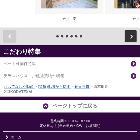
金井 崇
金井
前
こだわり特集
ペット可物件特集
テラスハウス・戸建賃貸物件特集
おもてなし不動産
>
(賃貸)地域から探す
>
春日井市
>
西本町3-
213KODATEXⅥ
ページトップに戻る
営業時間:10：00～18：00
定休日:なし(年末年始・GW・お盆期間)
ホーム