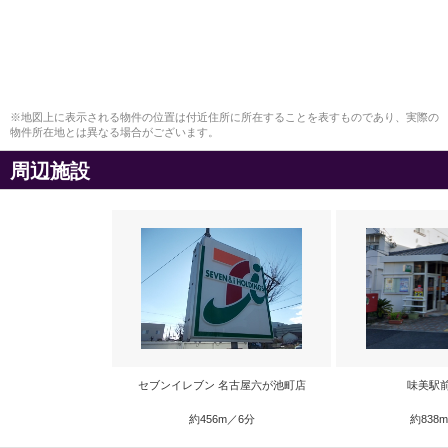
※地図上に表示される物件の位置は付近住所に所在することを表すものであり、実際の
物件所在地とは異なる場合がございます。
周辺施設
セブンイレブン 名古屋六が池町店
味美駅
約456m／6分
約838