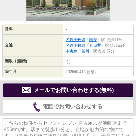
賃料
-
名鉄小牧線
「
味美
」駅 徒歩11分
交通
名鉄小牧線
「
春日井
」駅 徒歩22分
中央線
「
勝川
」駅 徒歩37分
間取り(面積)
-(-)
築年月
2026年 4月(新築)
メールでお問い合わせする(無料)
電話でお問い合わせする
こちらの物件からセブンイレブン 名古屋六が池町店まで
456mです。駅まで徒歩11分と、立地が魅力的な物件で
す。コチラの戸建て物件は周辺環境も良く、子育てにもう